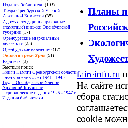
Издания библиотеки
(193)
Планы по
Труды Оренбургской Ученой
Архивной Комиссии
(35)
Адрес-календари и справочные
Российск
(памятные) книжки Оренбургской
губернии
(17)
Оренбургские епархиальные
Экологи
ведомости
(23)
Оренбургское казачество
(17)
Экология реки Урал
(51)
Художес
Раритеты
(3)
Быстрый поиск
faireinfo.ru
о
Книги Памяти Оренбургской области
Газеты военных лет 1941 - 1945
На сайте ис
Труды Оренбургской Ученой
Архивной Комиссии
Периодические издания 1925 - 1947 г.
сбора стати
Издания библиотеки
соглашаете
cookie можн