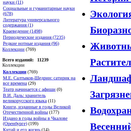
науки (11)
Социальные и гуманитарные науки
Экологи
(678)
Литература универсального
содержания (1)
Биоразн
Краеведение (1498)
Периодические издания (7235)
Животн
Редкие нотные издания (96)
Коллекции
(769)
Растите
Всего изданий: 11239
Коллекции
Коллекции
(769)
Ландша
М.Е. Салтыков-Щедрин: сатирик на
все времена
(29)
Театр начинается с афиши
(0)
Загрязне
В.И. Даль: хранитель
великорусского языка
(11)
Книги, изданные в годы Великой
Водохран
Отечественной войны
(177)
Издано в годы войны в Чкалове
Весенний
(Оренбурге)
(199)
Китай и его жизнь
(14)