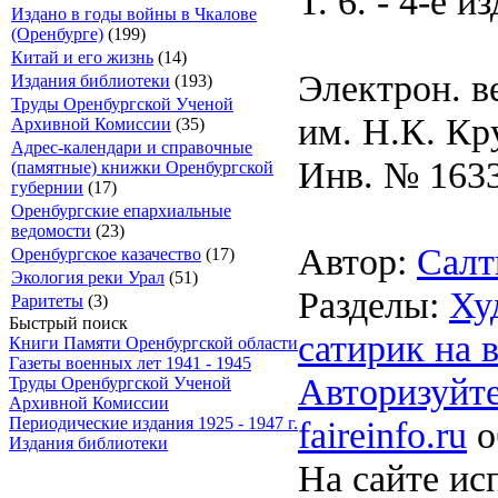
Т. 6. - 4-е из
Издано в годы войны в Чкалове
(Оренбурге)
(199)
Китай и его жизнь
(14)
Электрон. в
Издания библиотеки
(193)
Труды Оренбургской Ученой
им. Н.К. Кр
Архивной Комиссии
(35)
Адрес-календари и справочные
Инв. № 163
(памятные) книжки Оренбургской
губернии
(17)
Оренбургские епархиальные
ведомости
(23)
Автор:
Салт
Оренбургское казачество
(17)
Экология реки Урал
(51)
Разделы:
Ху
Раритеты
(3)
Быстрый поиск
сатирик на 
Книги Памяти Оренбургской области
Газеты военных лет 1941 - 1945
Авторизуйте
Труды Оренбургской Ученой
Архивной Комиссии
faireinfo.ru
о
Периодические издания 1925 - 1947 г.
Издания библиотеки
На сайте ис