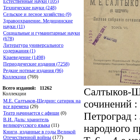
Естественные науки (105)
Технические науки (248)
Сельское и лесное хозяйство (9)
Здравоохранение. Медицинские
науки (11)
Социальные и гуманитарные науки
(678)
Литература универсального
содержания (1)
Краеведение (1498)
Периодические издания (7258)
Редкие нотные издания (96)
Коллекции
(769)
Всего изданий: 11262
Салтыков-Щ
Коллекции
сочинений : 
М.Е. Салтыков-Щедрин: сатирик на
все времена
(29)
Петроград :
Театр начинается с афиши
(0)
В.И. Даль: хранитель
народного п
великорусского языка
(11)
Книги, изданные в годы Великой
Отечественной войны
(177)