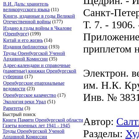
Щедрин. - И
В.И. Даль: хранитель
Санкт-Петер
великорусского языка
(11)
Книги, изданные в годы Великой
Т. 7. - 1906. 
Отечественной войны
(177)
Издано в годы войны в Чкалове
Приложение 
(Оренбурге)
(199)
Китай и его жизнь
(14)
приплетом на
Издания библиотеки
(193)
Труды Оренбургской Ученой
Архивной Комиссии
(35)
Адрес-календари и справочные
Электрон. в
(памятные) книжки Оренбургской
губернии
(17)
им. Н.К. Кр
Оренбургские епархиальные
ведомости
(23)
Инв. № 383
Оренбургское казачество
(17)
Экология реки Урал
(51)
Раритеты
(3)
Быстрый поиск
Автор:
Салт
Книги Памяти Оренбургской области
Газеты военных лет 1941 - 1945
Разделы:
Ху
Труды Оренбургской Ученой
Архивной Комиссии