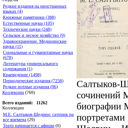
Редкие издания на иностранных
языках (4)
Книжные памятники (388)
Естественные науки (105)
Технические науки (248)
Сельское и лесное хозяйство (9)
Здравоохранение. Медицинские
науки (11)
Социальные и гуманитарные науки
(678)
Литература универсального
содержания (1)
Краеведение (1498)
Салтыков-Щ
Периодические издания (7258)
Редкие нотные издания (96)
сочинений М
Коллекции
(769)
Всего изданий: 11262
биографии М
Коллекции
портретами 
М.Е. Салтыков-Щедрин: сатирик на
все времена
(29)
Театр начинается с афиши
(0)