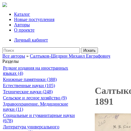
Каталог
Новые поступления
Авторы
О проекте
Личный кабинет
Искать
Все авторы
»
Салтыков-Щедрин Михаил Евграфович
Разделы
Редкие издания на иностранных
языках (4)
Книжные памятники (388)
Естественные науки (105)
Салтыко
Технические науки (248)
Сельское и лесное хозяйство (9)
1891
Здравоохранение. Медицинские
науки (11)
Социальные и гуманитарные науки
(678)
Литература универсального