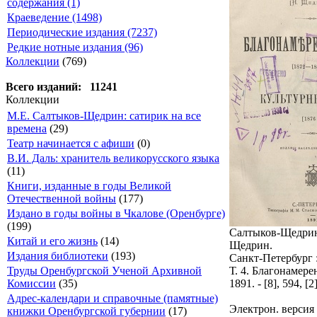
содержания (1)
Краеведение (1498)
Периодические издания (7237)
Редкие нотные издания (96)
Коллекции
(769)
Всего изданий: 11241
Коллекции
М.Е. Салтыков-Щедрин: сатирик на все
времена
(29)
Театр начинается с афиши
(0)
В.И. Даль: хранитель великорусского языка
(11)
Книги, изданные в годы Великой
Отечественной войны
(177)
Издано в годы войны в Чкалове (Оренбурге)
(199)
Салтыков-Щедрин,
Китай и его жизнь
(14)
Щедрин.
Издания библиотеки
(193)
Санкт-Петербург :
Т. 4. Благонамере
Труды Оренбургской Ученой Архивной
1891. - [8], 594, [2]
Комиссии
(35)
Адрес-календари и справочные (памятные)
Электрон. версия
книжки Оренбургской губернии
(17)