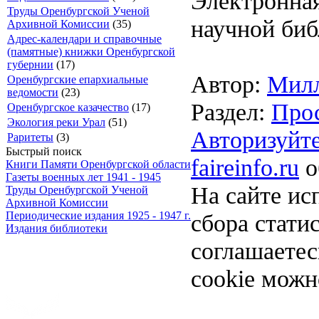
Электронная
Труды Оренбургской Ученой
научной биб
Архивной Комиссии
(35)
Адрес-календари и справочные
(памятные) книжки Оренбургской
губернии
(17)
Автор:
Милл
Оренбургские епархиальные
ведомости
(23)
Раздел:
Про
Оренбургское казачество
(17)
Экология реки Урал
(51)
Авторизуйте
Раритеты
(3)
Быстрый поиск
faireinfo.ru
о
Книги Памяти Оренбургской области
Газеты военных лет 1941 - 1945
На сайте ис
Труды Оренбургской Ученой
Архивной Комиссии
сбора стати
Периодические издания 1925 - 1947 г.
Издания библиотеки
соглашаете
cookie можн