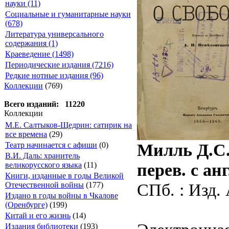
науки (11)
Социальные и гуманитарные науки
(678)
Литература универсального
содержания (1)
Краеведение (1498)
Периодические издания (7216)
Редкие нотные издания (96)
Коллекции
(769)
Всего изданий: 11220
Коллекции
М.Е. Салтыков-Щедрин: сатирик на
все времена
(29)
Милль Д.С.
Театр начинается с афиши
(0)
В.И. Даль: хранитель
перев. с ан
великорусского языка
(11)
Книги, изданные в годы Великой
СПб. : Изд. 
Отечественной войны
(177)
Издано в годы войны в Чкалове
(Оренбурге)
(199)
Китай и его жизнь
(14)
Издания библиотеки
(193)