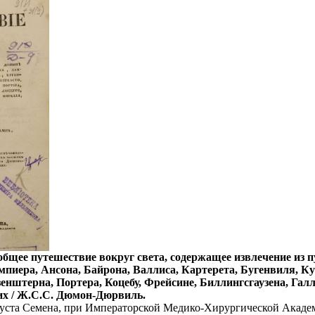
щее путешествие вокруг света, содержащее извлечение из п
пиера, Ансона, Байрона, Валлиса, Картерета, Бугенвиля, Ку
енштерна, Портера, Коцебу, Фрейсине, Биллингсгаузена, Галл
их / Ж.С.С. Дюмон-Дюрвиль.
уста Семена, при Императорской Медико-Хирургической Академи