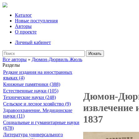
Каталог
Новые поступления
Авторы
О проекте
Личный кабинет
Искать
Все авторы
»
Дюмон-Дюрвиль Жюль
Разделы
Редкие издания на иностранных
языках (4)
Книжные памятники (388)
Естественные науки (105)
Дюмон-Дюрви
Технические науки (248)
Сельское и лесное хозяйство (9)
извлечение 
Здравоохранение. Медицинские
науки (11)
1837
Социальные и гуманитарные науки
(678)
Литература универсального