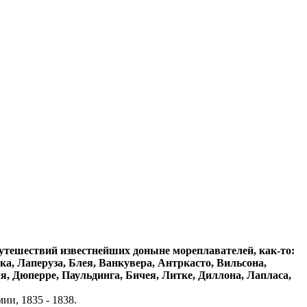
утешествий известнейших доныне мореплавателей, как-то:
ка, Лаперуза, Блея, Ванкувера, Антркасто, Вильсона,
я, Дюперре, Паульдинга, Бичея, Литке, Диллона, Лапласа,
и, 1835 - 1838.