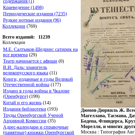
содержания (1)
Краеведение (1498)
Периодические издания (7235)
Редкие нотные издания (96)
Коллекции
(769)
Всего изданий: 11239
Коллекции
М.Е. Салтыков-Щедрин: сатирик на
все времена
(29)
Театр начинается с афиши
(0)
В.И. Даль: хранитель
великорусского языка
(11)
Книги, изданные в годы Великой
Отечественной войны
(177)
Издано в годы войны в Чкалове
(Оренбурге)
(199)
Китай и его жизнь
(14)
Издания библиотеки
(193)
Дюмон-Дюрвиль Ж. Всеоб
Труды Оренбургской Ученой
Магеллана, Тасмана, Дам
Архивной Комиссии
(35)
Бодена, Флиндерса, Круз
Морелля, и многих друг
Адрес-календари и справочные
Москва : Типография Авг
(памятные) книжки Оренбургской