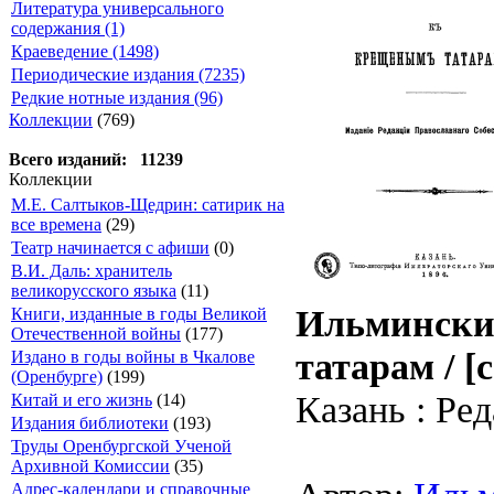
Литература универсального
содержания (1)
Краеведение (1498)
Периодические издания (7235)
Редкие нотные издания (96)
Коллекции
(769)
Всего изданий: 11239
Коллекции
М.Е. Салтыков-Щедрин: сатирик на
все времена
(29)
Театр начинается с афиши
(0)
В.И. Даль: хранитель
великорусского языка
(11)
Ильмински
Книги, изданные в годы Великой
Отечественной войны
(177)
татарам / [
Издано в годы войны в Чкалове
(Оренбурге)
(199)
Казань : Ред
Китай и его жизнь
(14)
Издания библиотеки
(193)
Труды Оренбургской Ученой
Архивной Комиссии
(35)
Адрес-календари и справочные