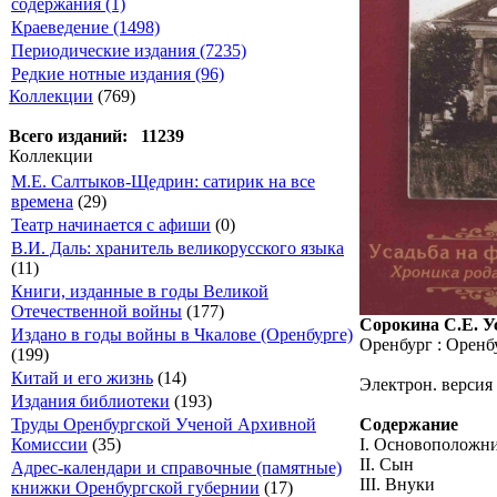
содержания (1)
Краеведение (1498)
Периодические издания (7235)
Редкие нотные издания (96)
Коллекции
(769)
Всего изданий: 11239
Коллекции
М.Е. Салтыков-Щедрин: сатирик на все
времена
(29)
Театр начинается с афиши
(0)
В.И. Даль: хранитель великорусского языка
(11)
Книги, изданные в годы Великой
Отечественной войны
(177)
Сорокина С.Е. У
Издано в годы войны в Чкалове (Оренбурге)
Оренбург : Оренбу
(199)
Китай и его жизнь
(14)
Электрон. версия
Издания библиотеки
(193)
Содержание
Труды Оренбургской Ученой Архивной
I. Основоположн
Комиссии
(35)
II. Сын
Адрес-календари и справочные (памятные)
III. Внуки
книжки Оренбургской губернии
(17)