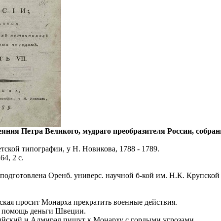
Деяния Петра Великого, мудраго преобразителя России, собра
тской типографии, у Н. Новикова, 1788 - 1789.
464, 2 с.
 подготовлена Оренб. универс. научной б-кой им. Н.К. Крупской 
ская просит Монарха прекратить военные действия.
в помощь деньги Швеции.
ийский и Адмирал пишут к Монарху с гордыми угрозами.