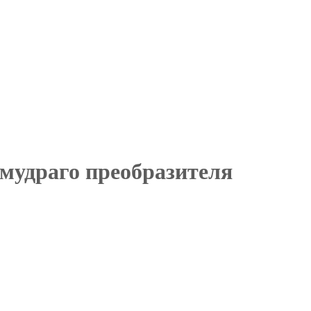
 мудраго преобразителя