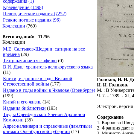
содержания (1)
Краеведение (1498)
Периодические издания (7252)
Редкие нотные издания (96)
Коллекции
(769)
Всего изданий: 11256
Коллекции
М.Е. Салтыков-Щедрин: сатирик на все
времена
(29)
Театр начинается с афиши
(0)
В.И. Даль: хранитель великорусского языка
(11)
Книги, изданные в годы Великой
Голиков, И. И. 
Отечественной войны
(177)
И. И. Голиков.
М. : В Университе
Издано в годы войны в Чкалове (Оренбурге)
Ч. 7. - 1789. - XI, 
(199)
Китай и его жизнь
(14)
Электрон. версия
Издания библиотеки
(193)
Труды Оренбургской Ученой Архивной
Содержание
Комиссии
(35)
1. Королева Швед
Адрес-календари и справочные (памятные)
2. Франция дает 
книжки Оренбургской губернии
(17)
3. Министр Англ