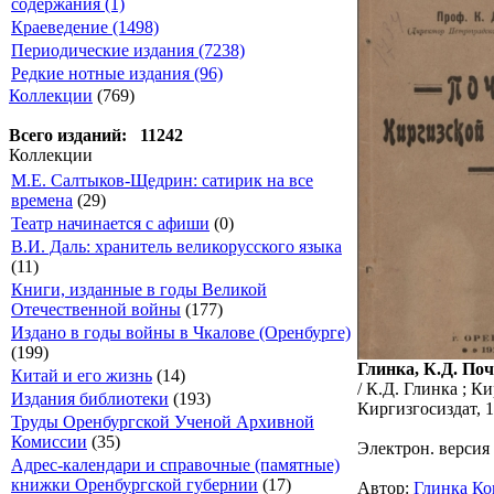
содержания (1)
Краеведение (1498)
Периодические издания (7238)
Редкие нотные издания (96)
Коллекции
(769)
Всего изданий: 11242
Коллекции
М.Е. Салтыков-Щедрин: сатирик на все
времена
(29)
Театр начинается с афиши
(0)
В.И. Даль: хранитель великорусского языка
(11)
Книги, изданные в годы Великой
Отечественной войны
(177)
Издано в годы войны в Чкалове (Оренбурге)
(199)
Глинка, К.Д. По
Китай и его жизнь
(14)
/ К.Д. Глинка ; 
Издания библиотеки
(193)
Киргизгосиздат, 19
Труды Оренбургской Ученой Архивной
Комиссии
(35)
Электрон. версия 
Адрес-календари и справочные (памятные)
книжки Оренбургской губернии
(17)
Автор:
Глинка Ко