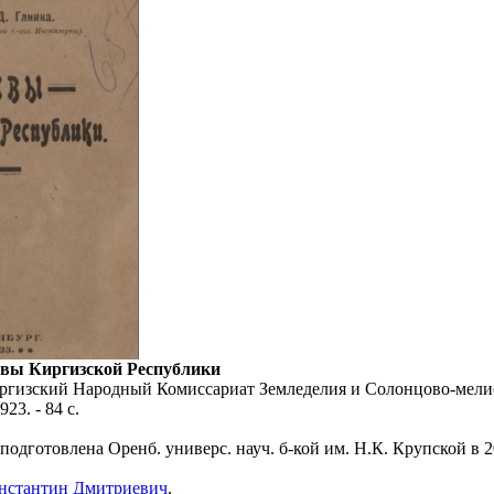
чвы Киргизской Республики
Киргизский Народный Комиссариат Земледелия и Солонцово-мелио
23. - 84 с.
подготовлена Оренб. универс. науч. б-кой им. Н.К. Крупской в 2
нстантин Дмитриевич
.