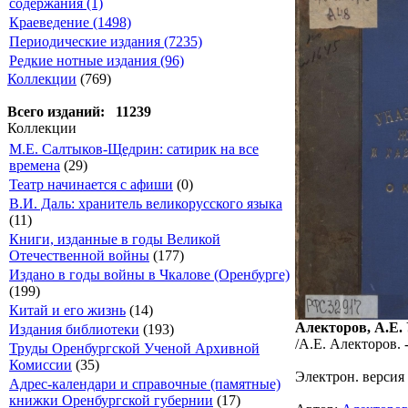
содержания (1)
Краеведение (1498)
Периодические издания (7235)
Редкие нотные издания (96)
Коллекции
(769)
Всего изданий: 11239
Коллекции
М.Е. Салтыков-Щедрин: сатирик на все
времена
(29)
Театр начинается с афиши
(0)
В.И. Даль: хранитель великорусского языка
(11)
Книги, изданные в годы Великой
Отечественной войны
(177)
Издано в годы войны в Чкалове (Оренбурге)
(199)
Китай и его жизнь
(14)
Алекторов, А.Е. 
Издания библиотеки
(193)
/А.Е. Алекторов. -
Труды Оренбургской Ученой Архивной
Комиссии
(35)
Электрон. версия
Адрес-календари и справочные (памятные)
книжки Оренбургской губернии
(17)