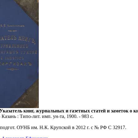
Указатель книг, журнальных и газетных статей и заметок о к
 Казань : Типо-лит. имп. ун-та, 1900. - 983 с.
 подгот. ОУНБ им. Н.К. Крупской в 2012 г. с № РФ С 32917.