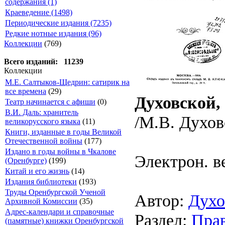
содержания (1)
Краеведение (1498)
Периодические издания (7235)
Редкие нотные издания (96)
Коллекции
(769)
Всего изданий: 11239
Коллекции
М.Е. Салтыков-Щедрин: сатирик на
все времена
(29)
Духовской,
Театр начинается с афиши
(0)
В.И. Даль: хранитель
/М.В. Духовс
великорусского языка
(11)
Книги, изданные в годы Великой
Отечественной войны
(177)
Издано в годы войны в Чкалове
Электрон. в
(Оренбурге)
(199)
Китай и его жизнь
(14)
Издания библиотеки
(193)
Труды Оренбургской Ученой
Автор:
Духо
Архивной Комиссии
(35)
Адрес-календари и справочные
Раздел:
Пра
(памятные) книжки Оренбургской