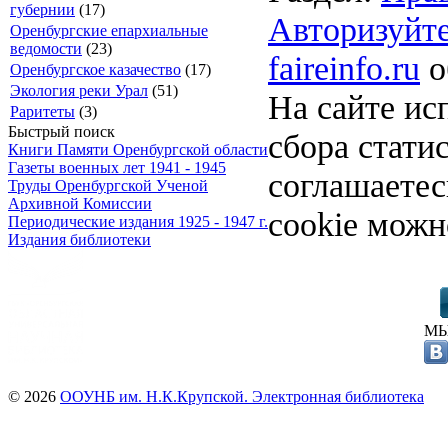
губернии
(17)
Авторизуйте
Оренбургские епархиальные
ведомости
(23)
faireinfo.ru
о
Оренбургское казачество
(17)
Экология реки Урал
(51)
На сайте ис
Раритеты
(3)
Быстрый поиск
сбора стати
Книги Памяти Оренбургской области
Газеты военных лет 1941 - 1945
соглашаете
Труды Оренбургской Ученой
Архивной Комиссии
cookie можн
Периодические издания 1925 - 1947 г.
Издания библиотеки
МЫ
© 2026
ООУНБ им. Н.К.Крупской. Электронная библиотека