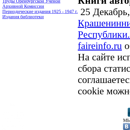
Книги авто
Труды Оренбургской Ученой
Архивной Комиссии
25 Декабрь,
Периодические издания 1925 - 1947 г.
Издания библиотеки
Крашенинни
Республики.
faireinfo.ru
о
На сайте ис
сбора стати
соглашаете
cookie можн
МЫ