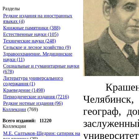
Разделы
Редкие издания на иностранных
языках (4)
Книжные памятники (388)
Естественные науки (105)
Технические науки (248)
Сельское и лесное хозяйство (9)
Здравоохранение. Медицинские
науки (11)
Социальные и гуманитарные науки
(678)
Литература универсального
Крашенинн
содержания (1)
Краеведение (1498)
Челябинск,
Периодические издания (7216)
Редкие нотные издания (96)
географ, до
Коллекции
(769)
заслуженны
Всего изданий: 11220
Коллекции
университет
М.Е. Салтыков-Щедрин: сатирик на
все времена
(29)