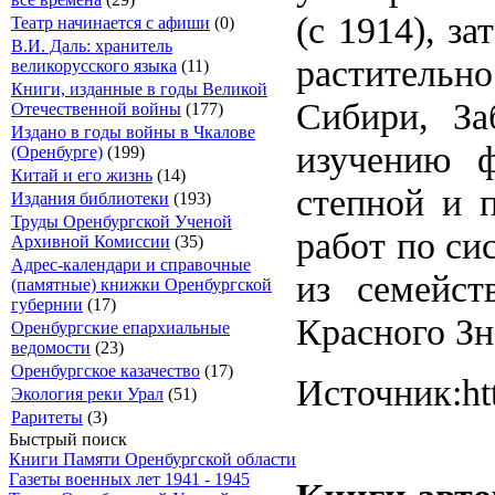
(с 1914), з
Театр начинается с афиши
(0)
В.И. Даль: хранитель
растительн
великорусского языка
(11)
Книги, изданные в годы Великой
Сибири, За
Отечественной войны
(177)
Издано в годы войны в Чкалове
изучению ф
(Оренбурге)
(199)
Китай и его жизнь
(14)
степной и 
Издания библиотеки
(193)
Труды Оренбургской Ученой
работ по си
Архивной Комиссии
(35)
Адрес-календари и справочные
из семейст
(памятные) книжки Оренбургской
губернии
(17)
Красного Зн
Оренбургские епархиальные
ведомости
(23)
Оренбургское казачество
(17)
Источник:htt
Экология реки Урал
(51)
Раритеты
(3)
Быстрый поиск
Книги Памяти Оренбургской области
Газеты военных лет 1941 - 1945