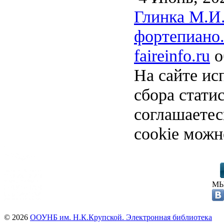
Глинка М.И.
фортепиано.
faireinfo.ru
о
На сайте ис
сбора стати
соглашаете
cookie можн
МЫ
© 2026
ООУНБ им. Н.К.Крупской. Электронная библиотека