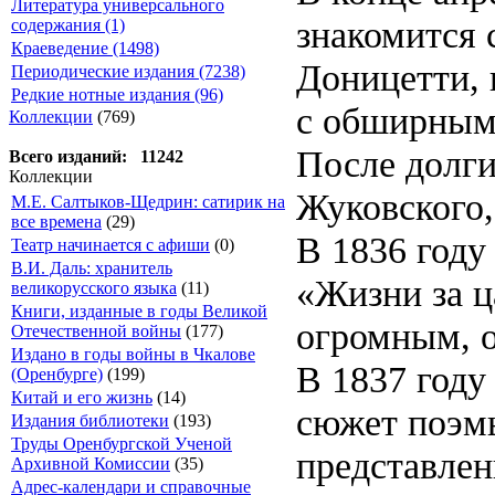
Литература универсального
знакомится 
содержания (1)
Краеведение (1498)
Доницетти, 
Периодические издания (7238)
Редкие нотные издания (96)
с обширными
Коллекции
(769)
После долги
Всего изданий: 11242
Коллекции
Жуковского,
М.Е. Салтыков-Щедрин: сатирик на
все времена
(29)
В 1836 году
Театр начинается с афиши
(0)
В.И. Даль: хранитель
«Жизни за ц
великорусского языка
(11)
Книги, изданные в годы Великой
огромным, о
Отечественной войны
(177)
Издано в годы войны в Чкалове
В 1837 году
(Оренбурге)
(199)
Китай и его жизнь
(14)
сюжет поэм
Издания библиотеки
(193)
Труды Оренбургской Ученой
представлен
Архивной Комиссии
(35)
Адрес-календари и справочные