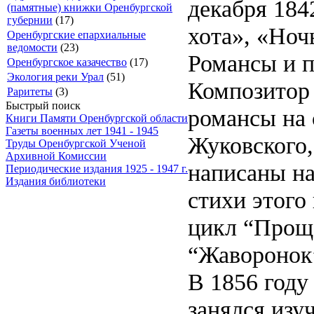
декабря 184
(памятные) книжки Оренбургской
губернии
(17)
хота», «Ноч
Оренбургские епархиальные
ведомости
(23)
Романсы и п
Оренбургское казачество
(17)
Экология реки Урал
(51)
Композитор 
Раритеты
(3)
Быстрый поиск
романсы на 
Книги Памяти Оренбургской области
Газеты военных лет 1941 - 1945
Жуковского,
Труды Оренбургской Ученой
Архивной Комиссии
написаны на
Периодические издания 1925 - 1947 г.
Издания библиотеки
стихи этого
цикл “Прощ
“Жаворонок”
В 1856 году
занялся изу