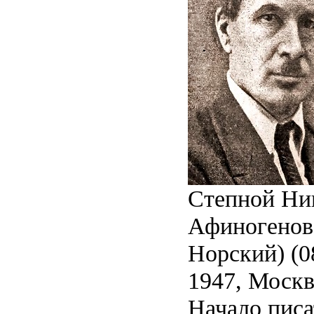
Степной Ни
Афиногенов,
Норский) (08
1947, Москва
Начало писа