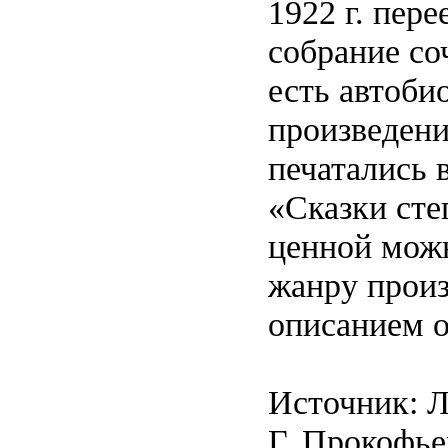
1922 г. пер
собрание со
есть автоби
произведени
печатались 
«Сказки сте
ценной можн
жанру прои
описанием о
Источник: Л
Г. Прокофье