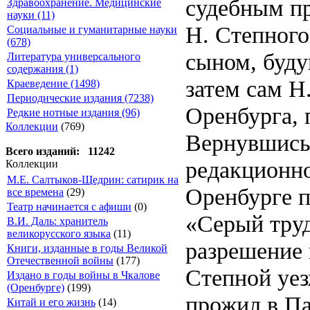
судебным пр
Здравоохранение. Медицинские
науки (11)
Н. Степного
Социальные и гуманитарные науки
(678)
сыном, буд
Литература универсального
содержания (1)
затем сам Н
Краеведение (1498)
Периодические издания (7238)
Оренбурга, 
Редкие нотные издания (96)
Коллекции
(769)
Вернувшись 
Всего изданий: 11242
редакционно
Коллекции
М.Е. Салтыков-Щедрин: сатирик на
Оренбурге п
все времена
(29)
Театр начинается с афиши
(0)
«Серый труд
В.И. Даль: хранитель
великорусского языка
(11)
разрешение 
Книги, изданные в годы Великой
Отечественной войны
(177)
Степной уез
Издано в годы войны в Чкалове
(Оренбурге)
(199)
прожил в Па
Китай и его жизнь
(14)