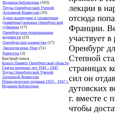
Издания библиотеки
(193)
лекции в на
Труды Оренбургской Ученой
Архивной Комиссии
(35)
отсюда попа
Адрес-календари и справочные
(памятные) книжки Оренбургской
Франции. Ве
губернии
(17)
Оренбургские епархиальные
участвует в
ведомости
(23)
Оренбургское казачество
(17)
Оренбург дл
Экология реки Урал
(51)
Раритеты
(3)
Степной ста
Быстрый поиск
Книги Памяти Оренбургской области
страницах к
Газеты военных лет 1941 - 1945
Труды Оренбургской Ученой
сил он отда
Архивной Комиссии
Периодические издания 1925 - 1947 г.
дутовских в
Издания библиотеки
г. вместе с
чтобы доста