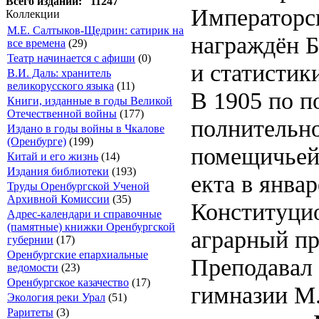
Всего изданий: 11247
Императорск
Коллекции
М.Е. Салтыков-Щедрин: сатирик на
награждён 
все времена
(29)
Театр начинается с афиши
(0)
и статистик
В.И. Даль: хранитель
великорусского языка
(11)
В 1905 по по­
Книги, изданные в годы Великой
Отечественной войны
(177)
пол­нительном
Издано в годы войны в Чкалове
(Оренбурге)
(199)
по­ме­щичьей 
Китай и его жизнь
(14)
Издания библиотеки
(193)
ек­та в янва
Труды Оренбургской Ученой
Архивной Комиссии
(35)
Конституцио
Адрес-календари и справочные
(памятные) книжки Оренбургской
аграрный пр
губернии
(17)
Оренбургские епархиальные
Преподавал
ведомости
(23)
Оренбургское казачество
(17)
гимназии М.
Экология реки Урал
(51)
Раритеты
(3)