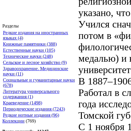
религиозной
указано, что
Учился снач
Разделы
потом в «фи
Редкие издания на иностранных
языках (4)
филологичес
Книжные памятники (388)
Естественные науки (105)
медалью) и 
Технические науки (248)
Сельское и лесное хозяйство (9)
университет
Здравоохранение. Медицинские
науки (11)
В 1887–1906
Социальные и гуманитарные науки
(678)
Работал в с
Литература универсального
содержания (1)
года исслед
Краеведение (1498)
Периодические издания (7243)
Томской губ
Редкие нотные издания (96)
Коллекции
(769)
С 1 ноября 