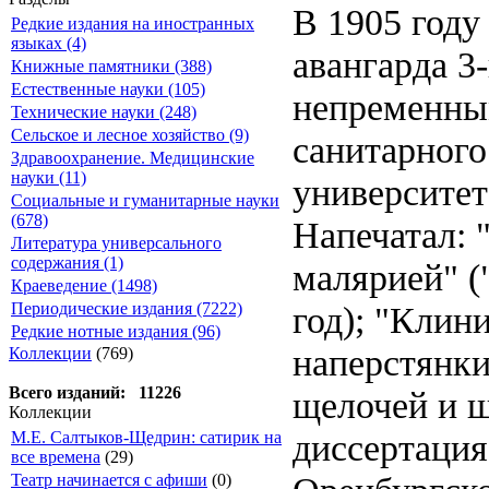
В 1905 году
Редкие издания на иностранных
языках (4)
авангарда 3
Книжные памятники (388)
Естественные науки (105)
непременны
Технические науки (248)
Сельское и лесное хозяйство (9)
санитарного
Здравоохранение. Медицинские
науки (11)
университет
Социальные и гуманитарные науки
(678)
Напечатал: 
Литература универсального
содержания (1)
малярией" (
Краеведение (1498)
год); "Клин
Периодические издания (7222)
Редкие нотные издания (96)
наперстянки
Коллекции
(769)
Всего изданий: 11226
щелочей и щ
Коллекции
диссертация
М.Е. Салтыков-Щедрин: сатирик на
все времена
(29)
Театр начинается с афиши
(0)