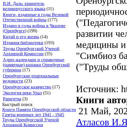
Оренбургско
В.И. Даль: хранитель
периодичнос
великорусского языка
(11)
Книги, изданные в годы Великой
("Педагогич
Отечественной войны
(177)
Издано в годы войны в Чкалове
развитии че
(Оренбурге)
(199)
Китай и его жизнь
(14)
медицины и 
Издания библиотеки
(193)
Труды Оренбургской Ученой
"Симбиоз б
Архивной Комиссии
(35)
Адрес-календари и справочные
("Труды общ
(памятные) книжки Оренбургской
губернии
(17)
Оренбургские епархиальные
ведомости
(23)
Источник: ht
Оренбургское казачество
(17)
Экология реки Урал
(51)
Книги авто
Раритеты
(3)
Быстрый поиск
21 Май, 20
Книги Памяти Оренбургской области
Газеты военных лет 1941 - 1945
Атласов И.Я
Труды Оренбургской Ученой
Архивной Комиссии