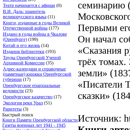
семинарию (
Театр начинается с афиши
(0)
В.И. Даль: хранитель
Московского
великорусского языка
(11)
Книги, изданные в годы Великой
Первыми его
Отечественной войны
(177)
Издано в годы войны в Чкалове
Он начал со
(Оренбурге)
(199)
Китай и его жизнь
(14)
«Сказания р
Издания библиотеки
(193)
Труды Оренбургской Ученой
трёх томах.
Архивной Комиссии
(35)
Адрес-календари и справочные
земли» (183
(памятные) книжки Оренбургской
губернии
(17)
«Писатели Т
Оренбургские епархиальные
ведомости
(23)
сказки» (18
Оренбургское казачество
(17)
Экология реки Урал
(51)
Раритеты
(3)
Быстрый поиск
Источник: ht
Книги Памяти Оренбургской области
Газеты военных лет 1941 - 1945
Книги авто