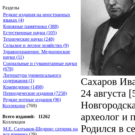
Разделы
Редкие издания на иностранных
языках (4)
Книжные памятники (388)
Естественные науки (105)
Технические науки (248)
Сельское и лесное хозяйство (9)
Здравоохранение. Медицинские
науки (11)
Социальные и гуманитарные науки
(678)
Литература универсального
Сахаров Ива
содержания (1)
Краеведение (1498)
24 августа [
Периодические издания (7258)
Редкие нотные издания (96)
Новгородска
Коллекции
(769)
археолог и 
Всего изданий: 11262
Коллекции
Родился в с
М.Е. Салтыков-Щедрин: сатирик на
все времена
(29)