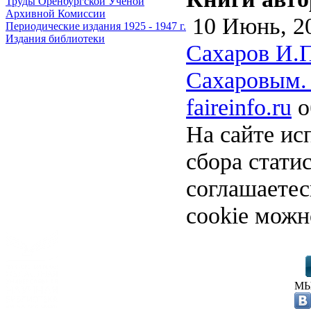
Труды Оренбургской Ученой
Архивной Комиссии
10 Июнь, 2
Периодические издания 1925 - 1947 г.
Издания библиотеки
Сахаров И.П
Сахаровым. 
faireinfo.ru
о
На сайте ис
сбора стати
соглашаете
cookie можн
МЫ