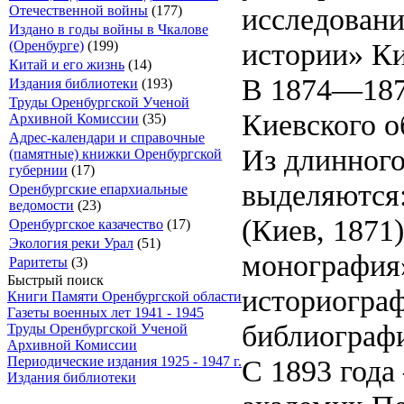
исследовани
Отечественной войны
(177)
Издано в годы войны в Чкалове
истории» Ки
(Оренбурге)
(199)
Китай и его жизнь
(14)
В 1874—187
Издания библиотеки
(193)
Труды Оренбургской Ученой
Киевского о
Архивной Комиссии
(35)
Адрес-календари и справочные
Из длинного
(памятные) книжки Оренбургской
губернии
(17)
выделяются:
Оренбургские епархиальные
ведомости
(23)
(Киев, 1871
Оренбургское казачество
(17)
Экология реки Урал
(51)
монография»
Раритеты
(3)
Быстрый поиск
историограф
Книги Памяти Оренбургской области
Газеты военных лет 1941 - 1945
библиографи
Труды Оренбургской Ученой
Архивной Комиссии
С 1893 года
Периодические издания 1925 - 1947 г.
Издания библиотеки