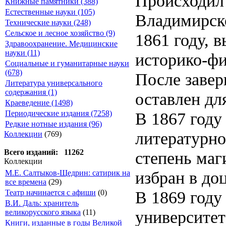
Происходил 
Книжные памятники (388)
Естественные науки (105)
Владимирско
Технические науки (248)
Сельское и лесное хозяйство (9)
1861 году, 
Здравоохранение. Медицинские
науки (11)
историко-фи
Социальные и гуманитарные науки
(678)
После завер
Литература универсального
содержания (1)
оставлен дл
Краеведение (1498)
В 1867 году
Периодические издания (7258)
Редкие нотные издания (96)
литературно
Коллекции
(769)
Всего изданий: 11262
степень маг
Коллекции
избран в до
М.Е. Салтыков-Щедрин: сатирик на
все времена
(29)
В 1869 году
Театр начинается с афиши
(0)
В.И. Даль: хранитель
университет
великорусского языка
(11)
Книги, изданные в годы Великой