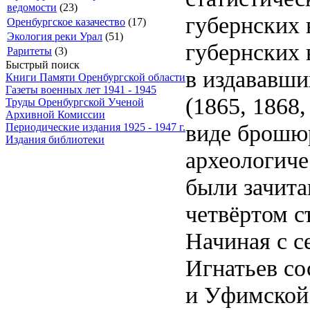
ведомости
(23)
губернских 
Оренбургское казачество
(17)
Экология реки Урал
(51)
губернских 
Раритеты
(3)
Быстрый поиск
в издававши
Книги Памяти Оренбургской области
Газеты военных лет 1941 - 1945
(1865, 1868,
Труды Оренбургской Ученой
Архивной Комиссии
виде брошю
Периодические издания 1925 - 1947 г.
Издания библиотеки
археологиче
были зачита
четвёртом съ
Начиная с с
Игнатьев со
и Уфимской 