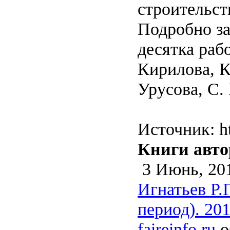
строительст
Подробно за
десятка раб
Кирилова, К
Урусова, С.
Источник: ht
Книги авто
3 Июнь, 20
Игнатьев Р.
период). 20
faireinfo.ru
о