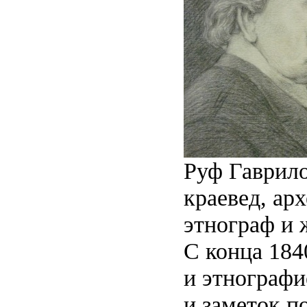
Руф Гаврил
краевед, ар
этнограф и 
С конца 184
и этнографи
и заметок п