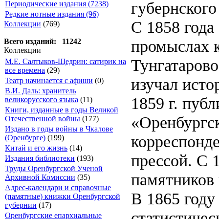
губернского
Периодические издания (7238)
Редкие нотные издания (96)
С 1858 года
Коллекции
(769)
промыслах 
Всего изданий: 11242
Коллекции
Тунгатарово
М.Е. Салтыков-Щедрин: сатирик на
все времена
(29)
изучал исто
Театр начинается с афиши
(0)
В.И. Даль: хранитель
1859 г. пуб
великорусского языка
(11)
Книги, изданные в годы Великой
«Оренбургск
Отечественной войны
(177)
Издано в годы войны в Чкалове
корреспонде
(Оренбурге)
(199)
Китай и его жизнь
(14)
прессой. С 
Издания библиотеки
(193)
Труды Оренбургской Ученой
памятников 
Архивной Комиссии
(35)
Адрес-календари и справочные
В 1865 году
(памятные) книжки Оренбургской
губернии
(17)
статистичес
Оренбургские епархиальные