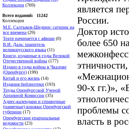
Коллекции
(769)
является пе
Всего изданий: 11242
России.
Коллекции
М.Е. Салтыков-Щедрин: сатирик на
Доктор истор
все времена
(29)
Театр начинается с афиши
(0)
более 650 н
В.И. Даль: хранитель
великорусского языка
(11)
межконфесс
Книги, изданные в годы Великой
Отечественной войны
(177)
этничности,
Издано в годы войны в Чкалове
(Оренбурге)
(199)
«Межнацион
Китай и его жизнь
(14)
Издания библиотеки
(193)
90-х гг.)»,
Труды Оренбургской Ученой
Архивной Комиссии
(35)
этнологичес
Адрес-календари и справочные
(памятные) книжки Оренбургской
проблемы со
губернии
(17)
Оренбургские епархиальные
власть в ро
ведомости
(23)