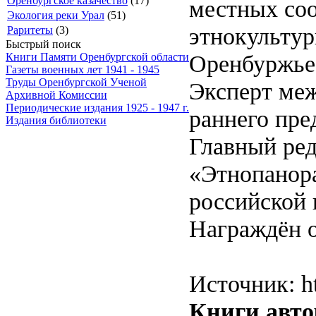
Оренбургское казачество
(17)
местных со
Экология реки Урал
(51)
этнокультур
Раритеты
(3)
Быстрый поиск
Оренбуржье»
Книги Памяти Оренбургской области
Газеты военных лет 1941 - 1945
Труды Оренбургской Ученой
Эксперт меж
Архивной Комиссии
Периодические издания 1925 - 1947 г.
раннего пр
Издания библиотеки
Главный ред
«Этнопанора
российской 
Награждён о
Источник: ht
Книги авто