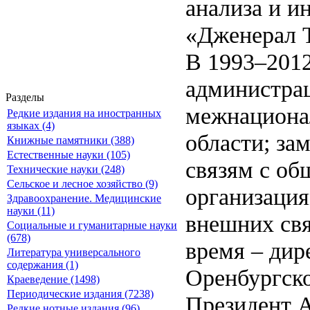
анализа и и
«Дженерал 
В 1993–2012
администрац
Разделы
межнациона
Редкие издания на иностранных
языках (4)
области; за
Книжные памятники (388)
Естественные науки (105)
связям с о
Технические науки (248)
Сельское и лесное хозяйство (9)
организаци
Здравоохранение. Медицинские
науки (11)
внешних свя
Социальные и гуманитарные науки
(678)
время – ди
Литература универсального
содержания (1)
Оренбургско
Краеведение (1498)
Периодические издания (7238)
Президент А
Редкие нотные издания (96)