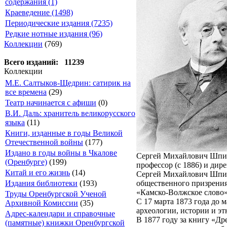
содержания (1)
Краеведение (1498)
Периодические издания (7235)
Редкие нотные издания (96)
Коллекции
(769)
Всего изданий: 11239
Коллекции
М.Е. Салтыков-Щедрин: сатирик на
все времена
(29)
Театр начинается с афиши
(0)
В.И. Даль: хранитель великорусского
языка
(11)
Книги, изданные в годы Великой
Отечественной войны
(177)
Издано в годы войны в Чкалове
Сергей Михайлович Шпилев
(Оренбурге)
(199)
профессор (с 1886) и ди
Китай и его жизнь
(14)
Сергей Михайлович Шпиле
общественного призрения.
Издания библиотеки
(193)
«Камско-Волжское слово» 
Труды Оренбургской Ученой
С 17 марта 1873 года до 
Архивной Комиссии
(35)
археологии, истории и э
Адрес-календари и справочные
В 1877 году за книгу «Д
(памятные) книжки Оренбургской