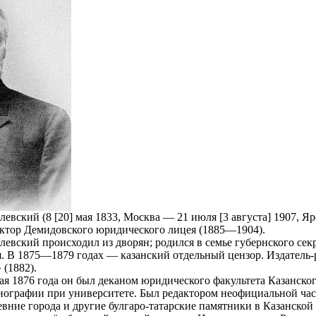
ский (8 [20] мая 1833, Москва — 21 июля [3 августа] 1907, Яр
ректор Демидовского юридического лицея (1885—1904).
вский происходил из дворян; родился в семье губернского секр
 В 1875—1879 годах — казанский отдельный цензор. Издатель-ре
(1882).
мая 1876 года он был деканом юридического факультета Казанск
тнографии при университете. Был редактором неофициальной час
ревние города и другие булгаро-татарские памятники в Казанск