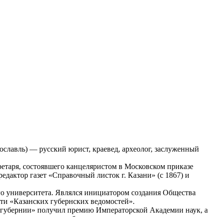
ославль) — русский юрист, краевед, археолог, заслуженный
етаря, состоявшего канцеляристом в Московском приказе
дактор газет «Справочный листок г. Казани» (с 1867) и
ого университета. Являлся инициатором создания Общества
ти «Казанских губернских ведомостей».
ой губернии» получил премию Императорской Академии наук, а