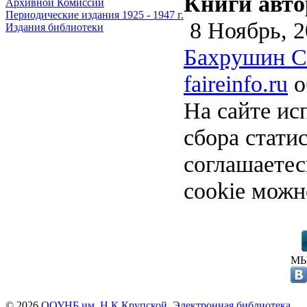
Книги авто
Архивной Комиссии
Периодические издания 1925 - 1947 г.
8 Ноябрь, 2
Издания библиотеки
Бахрушин С.
faireinfo.ru
о
На сайте ис
сбора стати
соглашаете
cookie можн
МЫ
© 2026
ООУНБ им. Н.К.Крупской. Электронная библиотека