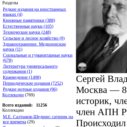
Разделы
Редкие издания на иностранных
языках (4)
Книжные памятники (388)
Естественные науки (105)
Технические науки (248)
Сельское и лесное хозяйство (9)
Здравоохранение. Медицинские
науки (11)
Социальные и гуманитарные науки
(678)
Литература универсального
содержания (1)
Сергей Влад
Краеведение (1498)
Периодические издания (7252)
Москва — 8 
Редкие нотные издания (96)
Коллекции
(769)
историк, чл
Всего изданий: 11256
член АПН РС
Коллекции
М.Е. Салтыков-Щедрин: сатирик на
Происходил 
все времена
(29)