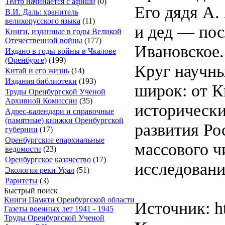
Театр начинается с афиши
(0)
Его дядя А.
В.И. Даль: хранитель
великорусского языка
(11)
и дед — по
Книги, изданные в годы Великой
Отечественной войны
(177)
Ивановское.
Издано в годы войны в Чкалове
(Оренбурге)
(199)
Круг научны
Китай и его жизнь
(14)
Издания библиотеки
(193)
широк: от К
Труды Оренбургской Ученой
Архивной Комиссии
(35)
исторически
Адрес-календари и справочные
(памятные) книжки Оренбургской
развития Ро
губернии
(17)
Оренбургские епархиальные
массового ч
ведомости
(23)
Оренбургское казачество
(17)
исследовани
Экология реки Урал
(51)
Раритеты
(3)
Быстрый поиск
Книги Памяти Оренбургской области
Источник: ht
Газеты военных лет 1941 - 1945
Труды Оренбургской Ученой