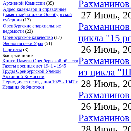
Рахманинов
Архивной Комиссии
(35)
Адрес-календари и справочные
27 Июль, 2
(памятные) книжки Оренбургской
губернии
(17)
Рахманинов С
Оренбургские епархиальные
ведомости
(23)
цикла "15 р
Оренбургское казачество
(17)
Экология реки Урал
(51)
26 Июль, 2
Раритеты
(3)
Быстрый поиск
Рахманинов С
Книги Памяти Оренбургской области
Газеты военных лет 1941 - 1945
из цикла "Ш
Труды Оренбургской Ученой
Архивной Комиссии
28 Июль, 2
Периодические издания 1925 - 1947 г.
Издания библиотеки
Рахманинов 
26 Июль, 2
Рахманинов 
28 Июль, 2