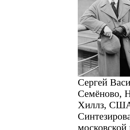
Сергей Васи
Семёново, Н
Хиллз, США)
Синтезирова
московской 