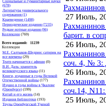
Социальные и гуманитарные науки
Рахманинов 
(678)
Литература универсального
27 Июль, 2
содержания (1)
Краеведение (1498)
Рахманинов 
Периодические издания (7235)
Редкие нотные издания (96)
барит. в соп
Коллекции
(769)
26 Июль, 2
Всего изданий: 11239
Коллекции
Рахманинов С
М.Е. Салтыков-Щедрин: сатирик на
все времена
(29)
соч. 4, № 3:
Театр начинается с афиши
(0)
В.И. Даль: хранитель
26 Июль, 2
великорусского языка
(11)
Книги, изданные в годы Великой
Рахманинов 
Отечественной войны
(177)
Издано в годы войны в Чкалове
соч.14, N11:
(Оренбурге)
(199)
Китай и его жизнь
(14)
25 Июль, 2
Издания библиотеки
(193)
Труды Оренбургской Ученой