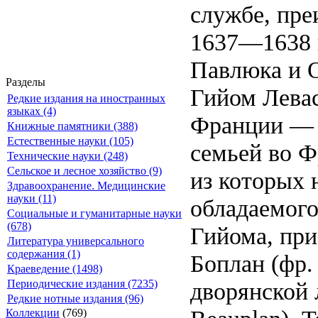
службе, пр
1637—1638 г
Павлюка и 
Разделы
Гийом Левас
Редкие издания на иностранных
языках (4)
Франции — 
Книжные памятники (388)
Естественные науки (105)
семьей во Ф
Технические науки (248)
Сельское и лесное хозяйство (9)
из которых 
Здравоохранение. Медицинские
науки (11)
обладаемого
Социальные и гуманитарные науки
(678)
Гийома, при
Литература универсального
содержания (1)
Боплан (фр.
Краеведение (1498)
дворянской 
Периодические издания (7235)
Редкие нотные издания (96)
Коллекции
(769)