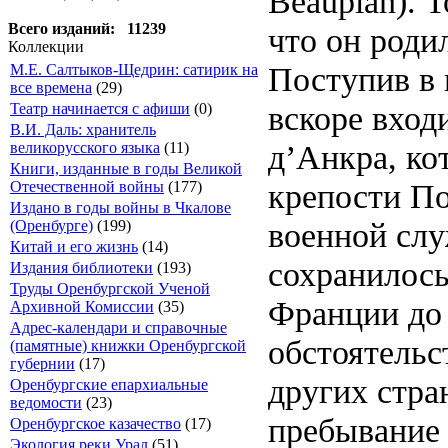
Beauplan). 
Всего изданий: 11239
что он родил
Коллекции
Поступив в 
М.Е. Салтыков-Щедрин: сатирик на
все времена
(29)
вскоре вход
Театр начинается с афиши
(0)
В.И. Даль: хранитель
д’Анкра, ко
великорусского языка
(11)
Книги, изданные в годы Великой
крепости П
Отечественной войны
(177)
Издано в годы войны в Чкалове
военной слу
(Оренбурге)
(199)
Китай и его жизнь
(14)
сохранилось
Издания библиотеки
(193)
Труды Оренбургской Ученой
Франции до 
Архивной Комиссии
(35)
Адрес-календари и справочные
обстоятельс
(памятные) книжки Оренбургской
губернии
(17)
других стра
Оренбургские епархиальные
ведомости
(23)
пребывание 
Оренбургское казачество
(17)
Экология реки Урал
(51)