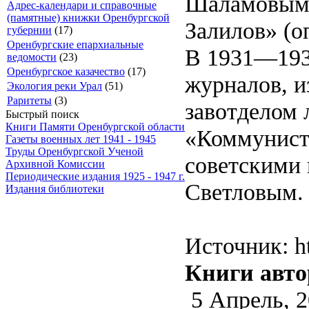
Шаламовым. 
Адрес-календари и справочные
(памятные) книжки Оренбургской
Залилов» (о
губернии
(17)
Оренбургские епархиальные
В 1931—1932
ведомости
(23)
Оренбургское казачество
(17)
журналов, 
Экология реки Урал
(51)
Раритеты
(3)
завотделом 
Быстрый поиск
Книги Памяти Оренбургской области
«Коммунист»
Газеты военных лет 1941 - 1945
Труды Оренбургской Ученой
советскими
Архивной Комиссии
Периодические издания 1925 - 1947 г.
Светловым.
Издания библиотеки
Источник: ht
Книги авто
5 Апрель, 2