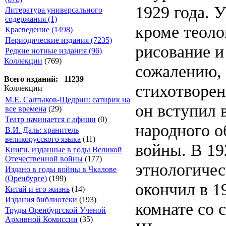
1929 года. 
Литература универсального
содержания (1)
кроме теоло
Краеведение (1498)
Периодические издания (7235)
рисование и 
Редкие нотные издания (96)
Коллекции
(769)
сожалению, 
Всего изданий: 11239
стихотворен
Коллекции
М.Е. Салтыков-Щедрин: сатирик на
он вступил 
все времена
(29)
Театр начинается с афиши
(0)
народного о
В.И. Даль: хранитель
великорусского языка
(11)
войны. В 19
Книги, изданные в годы Великой
Отечественной войны
(177)
этнологичес
Издано в годы войны в Чкалове
(Оренбурге)
(199)
окончил в 1
Китай и его жизнь
(14)
Издания библиотеки
(193)
комнате со 
Труды Оренбургской Ученой
Архивной Комиссии
(35)