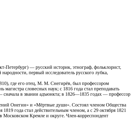
нкт-Петербург) — русский историк, этнограф, фольклорист,
 народности, первый исследователь русского лубка,
10), где его отец, М. М. Снегирёв, был профессором
ь магистра словесных наук; с 1816 года стал преподавать
 – сначала в звании адъюнкта; в 1826—1835 годах — профессор
вгений Онегин» и «Мёртвые души». Состоял членом Общества
я 1819 года стал действительным членом, а с 29 октября 1821
в Московском Кремле и округе. Член-корреспондент