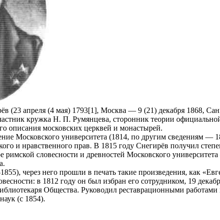
 (23 апреля (4 мая) 1793[1], Москва — 9 (21) декабря 1868, Са
участник кружка Н. П. Румянцева, сторонник теории официальной
го описания московских церквей и монастырей.
ние Московского университета (1814, по другим сведениям — 18
кого и нравственного прав. В 1815 году Снегирёв получил степен
е римской словесности и древностей Московского университета
а.
855), через него прошли в печать такие произведения, как «Е
весности: в 1812 году он был избран его сотрудником, 19 декабр
библиотекаря Общества. Руководил реставрационными работами 
аук (с 1854).