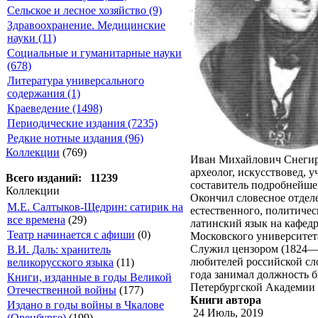
Сельское и лесное хозяйство (9)
Здравоохранение. Медицинские
науки (11)
Социальные и гуманитарные науки
(678)
Литература универсального
содержания (1)
Краеведение (1498)
Периодические издания (7235)
Редкие нотные издания (96)
Коллекции
(769)
Иван Михайлович Снегирёв
археолог, искусствовед, 
Всего изданий: 11239
составитель подробнейше
Коллекции
Окончил словесное отделе
М.Е. Салтыков-Щедрин: сатирик на
естественного, политичес
все времена
(29)
латинский язык на кафедр
Театр начинается с афиши
(0)
Московского университет
Служил цензором (1824—1
В.И. Даль: хранитель
любителей российской сло
великорусского языка
(11)
года занимал должность 
Книги, изданные в годы Великой
Петербургской Академии н
Отечественной войны
(177)
Книги автора
Издано в годы войны в Чкалове
24 Июль, 2019
(Оренбурге)
(199)