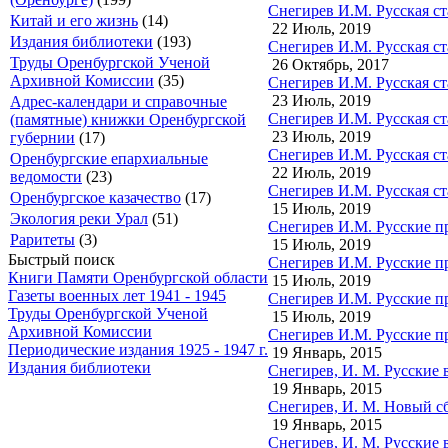
Снегирев И.М. Русская ст
Китай и его жизнь
(14)
22 Июль, 2019
Издания библиотеки
(193)
Снегирев И.М. Русская ст
Труды Оренбургской Ученой
26 Октябрь, 2017
Архивной Комиссии
(35)
Снегирев И.М. Русская ст
23 Июль, 2019
Адрес-календари и справочные
Снегирев И.М. Русская ст
(памятные) книжки Оренбургской
23 Июль, 2019
губернии
(17)
Снегирев И.М. Русская ст
Оренбургские епархиальные
22 Июль, 2019
ведомости
(23)
Снегирев И.М. Русская ст
Оренбургское казачество
(17)
15 Июль, 2019
Экология реки Урал
(51)
Снегирев И.М. Русские п
Раритеты
(3)
15 Июль, 2019
Быстрый поиск
Снегирев И.М. Русские п
Книги Памяти Оренбургской области
15 Июль, 2019
Газеты военных лет 1941 - 1945
Снегирев И.М. Русские п
Труды Оренбургской Ученой
15 Июль, 2019
Архивной Комиссии
Снегирев И.М. Русские п
Периодические издания 1925 - 1947 г.
19 Январь, 2015
Издания библиотеки
Снегирев, И. М. Русские 
19 Январь, 2015
Снегирев, И. М. Новый с
19 Январь, 2015
Снегирев, И. М. Русские 