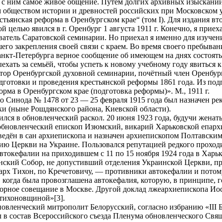
 с ним самое живое общение. Путем долгих архивных изысканий 
обществом истории и древностей российских при Московском у
тьянская реформа в Оренбургском крае“ (том I). Для издания в
ой целью явился в г. Оренбург 1 августа 1911 г. Конечно, я при
ватель Саратовской семинарии. Но приехал я именно для изуче
ьшего закрепления своей связи с краем. Во время своего пребыван
анкт-Петербурга верное сообщение об имеющем на днях состоятьс
ыехать за семьёй, чтобы успеть к новому учебному году явиться 
ор Оренбургской духовной семинарии, почётный член Оренбург
одготовки и проведения крестьянской реформы 1861 года. Из п
рма в Оренбургском крае (подготовка реформы)». М., 1911 г.
 Синода № 1478 от 23 — 25 февраля 1915 года был назначен р
и (ныне Рошдянского района, Киевской области).
лся в обновленческий раскол. 20 июня 1923 года, будучи женат
 обновленческий епископ Изюмский, викарий Харьковской епарх
зведён в сан архиепископа и назначен архиепископом Полтавски
ю Церкви на Украине. Пользовался репутацией редкого проход
автокефалии на приходившем с 11 по 15 ноября 1924 года в Хар
нский Собор, не допустивший отделения Украинской Церкви, пр
арх Тихон, по Кречетовичу, — противники автокефалии и потом
 когда была провозглашена автокефалия, которую, в принципе, 
борное совещание в Москве. Другой доклад лжеархиепископа Иос
«тихоновщиной»[3].
овленческий митрополит Белорусский, согласно избранию «III 
л в состав Всероссийского съезда Пленума обновленческого Свя