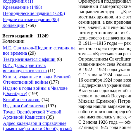
Оренбурга я поддерживал
содержания (1)
изданный Императорским 
Краеведение (1498)
направления труд — „Крес
Периодические издания (7245)
местных архивов, и я с эт
Редкие нотные издания (96)
семинарии, а как препода
Коллекции
(769)
тем, значит, для ещё бол
потому, что получил из С
Всего изданий: 11249
день своего назначения в
Коллекции
В 1911—1915 годы — рект
М.Е. Салтыков-Щедрин: сатирик на
местного края периода п
все времена
(29)
том — «Крестьянская рефо
Определением Святейшего
Театр начинается с афиши
(0)
священником села Ромашк
В.И. Даль: хранитель
В 1922—1923 годы уклони
великорусского языка
(11)
С 11 января 1924 года —
Книги, изданные в годы Великой
16 сентября 1924 года во
Отечественной войны
(177)
Поддерживал украинизаци
Издано в годы войны в Чкалове
Выступал с докладом об 
(Оренбурге)
(199)
словам, первый Всеукраи
Китай и его жизнь
(14)
Михаил (Ермаков), Патри
Издания библиотеки
(193)
народа нашли выражение,
собор и признало предсо
Труды Оренбургской Ученой
она именовалась у него, 
Архивной Комиссии
(35)
С 2 июня 1926 года — обн
Адрес-календари и справочные
27 января 1925 года воше
(памятные) книжки Оренбургской