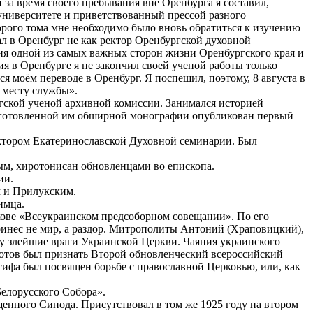
за время своего пребывания вне Оренбурга я составил,
ниверситете и приветствованный прессой разного
торого тома мне необходимо было вновь обратиться к изучению
ехал в Оренбург не как ректор Оренбургской духовной
ния одной из самых важных сторон жизни Оренбургского края и
ия в Оренбурге я не закончил своей ученой работы только
я моём переводе в Оренбург. Я поспешил, поэтому, 8 августа в
к месту службы».
ской ученой архивной комиссии. Занимался историей
одготовленной им обширной монографии опубликован первый
ектором Екатеринославской Духовной семинарии. Был
ым, хиротонисан обновленцами во епископа.
ии.
м и Прилукским.
имца.
ькове «Всеукраинском предсоборном совещании». По его
инес не мир, а раздор. Митрополиты Антоний (Храповицкий),
у злейшие враги Украинской Церкви. Чаяния украинского
готов был признать Второй обновленческий всероссийский
ифа был посвящен борьбе с православной Церковью, или, как
Белорусского Собора».
щенного Синода. Присутствовал в том же 1925 году на втором