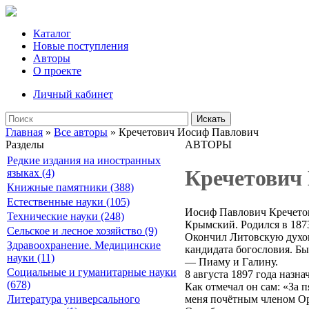
Каталог
Новые поступления
Авторы
О проекте
Личный кабинет
Искать
Главная
»
Все авторы
» Кречетович Иосиф Павлович
Разделы
АВТОРЫ
Редкие издания на иностранных
Кречетович
языках (4)
Книжные памятники (388)
Естественные науки (105)
Иосиф Павлович Кречетов
Технические науки (248)
Крымский. Родился в 187
Сельское и лесное хозяйство (9)
Окончил Литовскую духов
Здравоохранение. Медицинские
кандидата богословия. Бы
науки (11)
— Пиаму и Галину.
Социальные и гуманитарные науки
8 августа 1897 года назн
(678)
Как отмечал он сам: «За 
меня почётным членом Ор
Литература универсального