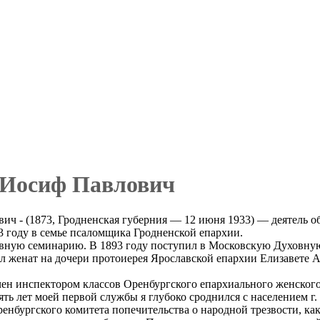
 Иосиф Павлович
ич - (1873, Гродненская губерния — 12 июня 1933) — деятель о
3 году в семье псаломщика Гродненской епархии.
ную семинарию. В 1893 году поступил в Московскую Духовную
л женат на дочери протоиерея Ярославской епархии Елизавете А
ачен инспектором классов Оренбургского епархиального женског
пять лет моей первой службы я глубоко сроднился с населением 
енбургского комитета попечительства о народной трезвости, ка