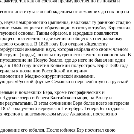
актер, так как он состоял преимущественно из показа и
ского института с освобождением от лежавших до сих пор на
эр, изучая эмбриологию цыплёнка, наблюдал ту раннюю стадию
ствии смыкающиеся и образующие мозговую трубку. Бэр считал,
ствующей основы. Таким образом, в зародыше появляются
т процесс постепенного движения от общего к специальному
евого сходства. В 1826 году Бэр открыл яйцеклетку
рбургской академии наук, которая избрала его своим членом-
й струны (хорды), основы внутреннего скелета позвоночных. В
 путешествие на Новую Землю, где до него не бывал ни один
, а в 1840 году посетил Кольский полуостров. Бэр с 1840 года
атериалы к познанию Российской империи».
изиологии в Медико-хирургической академии.
ную для «Русской фауны» Семашко и переведённую на русский
целями и вовлёкших Бэра, кроме географических и
Чудское озеро и берега Балтийского моря, на Волгу и
и результатами. В этом сочинении Бэра более всего интересна
1857 года учёный вернулся в Петербург. Теперь Бэр отдался
х черепов в анатомическом музее Академии, постепенно
азднование его юбилея. После юбилея Бэр посчитал свою