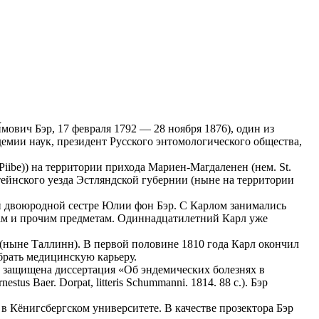
и́мович Бэр, 17 февраля 1792 — 28 ноября 1876), один из
емии наук, президент Русского энтомологического общества,
Piibe)) на территории прихода Мариен-Магдаленен (нем. St.
штейнского уезда Эстляндской губернии (ныне на территории
ей двоюродной сестре Юлии фон Бэр. С Карлом занимались
кам и прочим предметам. Одиннадцатилетний Карл уже
 (ныне Таллинн). В первой половине 1810 года Карл окончил
брать медицинскую карьеру.
и защищена диссертация «Об эндемических болезнях в
nestus Baer. Dorpat, litteris Schummanni. 1814. 88 c.). Бэр
в Кёнигсбергском университете. В качестве прозектора Бэр