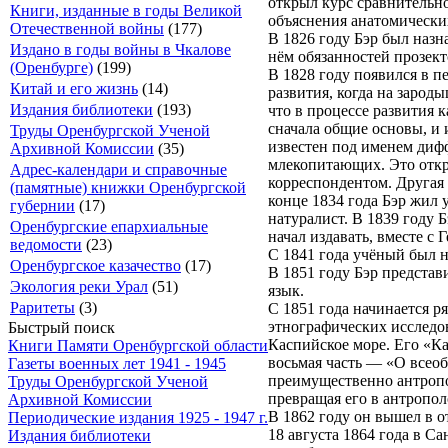
открыл курс сравнительн
Книги, изданные в годы Великой
объяснения анатомически
Отечественной войны
(177)
В 1826 году Бэр был наз
Издано в годы войны в Чкалове
нём обязанностей прозект
(Оренбурге)
(199)
В 1828 году появился в 
Китай и его жизнь
(14)
развития, когда на зарод
Издания библиотеки
(193)
что в процессе развития 
сначала общие основы, и 
Труды Оренбургской Ученой
известен под именем дифф
Архивной Комиссии
(35)
млекопитающих. Это откр
Адрес-календари и справочные
корреспондентом. Другая 
(памятные) книжки Оренбургской
конце 1834 года Бэр жил 
губернии
(17)
натуралист. В 1839 году 
Оренбургские епархиальные
начал издавать, вместе 
ведомости
(23)
С 1841 года учёный был 
Оренбургское казачество
(17)
В 1851 году Бэр предста
Экология реки Урал
(51)
язык.
Раритеты
(3)
С 1851 года начинается р
этнографических исследов
Быстрый поиск
Каспийское море. Его «Ка
Книги Памяти Оренбургской области
восьмая часть — «О всеоб
Газеты военных лет 1941 - 1945
преимущественно антропо
Труды Оренбургской Ученой
превращая его в антропол
Архивной Комиссии
В 1862 году он вышел в о
Периодические издания 1925 - 1947 г.
18 августа 1864 года в С
Издания библиотеки