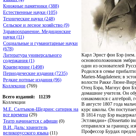
Книжные памятники (388)
Естественные науки (105)
Технические науки (248)
Сельское и лесное хозяйство (9)
Здравоохранение. Медицинские
науки (11)
Социальные и гуманитарные науки
(678)
Карл Эрнст фон Бэр (нем. 
Литература универсального
основоположников эмбрио
содержания (1)
один из основателей Русс
Краеведение (1498)
Родился в семье прибалти
Периодические издания (7235)
Marien-Magdalenen; в эст
Редкие нотные издания (96)
волости Ракке Ляэне-Виру
Коллекции
(769)
Отец Бэра, Магнус фон Б
домашние учителя. Он об
Всего изданий: 11239
ознакомился с алгеброй, 
Коллекции
В августе 1807 года маль
М.Е. Салтыков-Щедрин: сатирик на
курс школы. Он поступает
все времена
(29)
В 1814 году Бэр выдержа
Эстляндии» (Dissertatio ina
Театр начинается с афиши
(0)
отправился за границу, и
В.И. Даль: хранитель
Профессор Бурдах предлож
великорусского языка
(11)