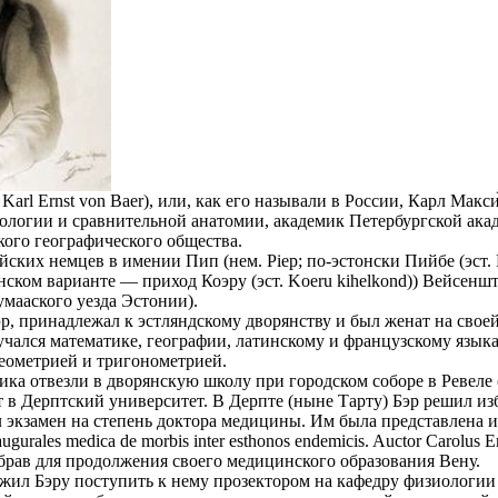
Karl Ernst von Baer), или, как его называли в России, Карл Макс
логии и сравнительной анатомии, академик Петербургской акад
кого географического общества.
йских немцев в имении Пип (нем. Piep; по-эстонски Пийбе (эст. 
онском варианте — приход Коэру (эст. Koeru kihelkond)) Вейсен
мааского уезда Эстонии).
эр, принадлежал к эстляндскому дворянству и был женат на сво
учался математике, географии, латинскому и французскому язы
геометрией и тригонометрией.
чика отвезли в дворянскую школу при городском соборе в Ревеле
 в Дерптский университет. В Дерпте (ныне Тарту) Бэр решил из
л экзамен на степень доктора медицины. Им была представлена 
ugurales medica de morbis inter esthonos endemicis. Auctor Carolus Er
збрав для продолжения своего медицинского образования Вену.
ил Бэру поступить к нему прозектором на кафедру физиологии 