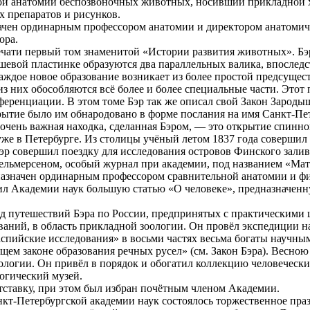
ой анатомии беспозвоночных животных, носивший прикладной хар
х препаратов и рисунков.
начен ординарным профессором анатомии и директором анатомиче
ора.
печати первый том знаменитой «Истории развития животных». Б
ышевой пластинке образуются два параллельных валика, впослед
каждое новое образование возникает из более простой предсуще
из них обособляются всё более и более специальные части. Это
еренциации. В этом томе Бэр так же описал свой Закон Зародыш
ытие было им обнародовано в форме послания на имя Санкт-Пете
очень важная находка, сделанная Бэром, — это открытие спинно
уже в Петербурге. Из столицы учёный летом 1837 года совершил
Бэр совершил поездку для исследования островов Финского залива
с Гельмерсеном, особый журнал при академии, под названием «М
назначен ординарным профессором сравнительной анатомии и ф
вил Академии наук большую статью «О человеке», предназначен
яд путешествий Бэра по России, предпринятых с практическими 
аний, в область прикладной зоологии. Он провёл экспедиции на 
спийские исследования» в восьми частях весьма богаты научным
щем законе образования речных русел» (см. Закон Бэра). Весною 
логии. Он привёл в порядок и обогатил коллекцию человечески
огический музей.
тставку, при этом был избран почётным членом Академии.
анкт-Петербургской академии наук состоялось торжественное пр