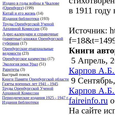
стихотворен
Издано в годы войны в Чкалове
в 1911 году 
(Оренбурге)
(199)
Китай и его жизнь
(14)
Издания библиотеки
(193)
Труды Оренбургской Ученой
Источник: ht
Архивной Комиссии
(35)
Адрес-календари и справочные
f=18&t=149
(памятные) книжки Оренбургской
губернии
(17)
Книги авто
Оренбургские епархиальные
ведомости
(23)
5 Апрель, 2
Оренбургское казачество
(17)
Экология реки Урал
(51)
Карпов А.Б.
Раритеты
(3)
Быстрый поиск
9 Сентябрь,
Книги Памяти Оренбургской области
Газеты военных лет 1941 - 1945
Карпов А.Б.
Труды Оренбургской Ученой
Архивной Комиссии
faireinfo.ru
о
Периодические издания 1925 - 1947 г.
Издания библиотеки
На сайте ис