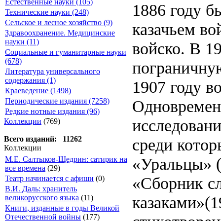
Естественные науки (105)
1886 году б
Технические науки (248)
Сельское и лесное хозяйство (9)
казачьем во
Здравоохранение. Медицинские
науки (11)
войско. В 1
Социальные и гуманитарные науки
(678)
пограничную
Литература универсального
содержания (1)
1907 году во
Краеведение (1498)
Одновремен
Периодические издания (7258)
Редкие нотные издания (96)
исследовани
Коллекции
(769)
Всего изданий: 11262
среди котор
Коллекции
«Уральцы» (1
М.Е. Салтыков-Щедрин: сатирик на
все времена
(29)
«Сборник с
Театр начинается с афиши
(0)
В.И. Даль: хранитель
казаками»(19
великорусского языка
(11)
Книги, изданные в годы Великой
Отечественной войны
(177)