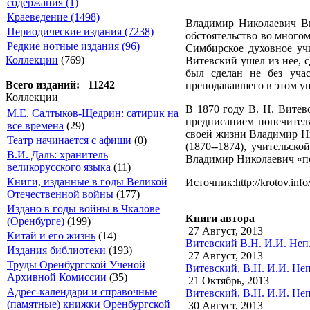
содержания (1)
Краеведение (1498)
Владимир Николаевич Ви
Периодические издания (7238)
обстоятельство во много
Редкие нотные издания (96)
Симбирское духовное уч
Коллекции
(769)
Витевский ушел из нее, 
был сделан не без учас
Всего изданий: 11242
преподававшего в этом ун
Коллекции
В 1870 году В. Н. Витев
М.Е. Салтыков-Щедрин: сатирик на
предписанием попечителя
все времена
(29)
своей жизни Владимир Ни
Театр начинается с афиши
(0)
(1870--1874), учительск
В.И. Даль: хранитель
Владимир Николаевич «по
великорусского языка
(11)
Книги, изданные в годы Великой
Источник:http://krotov.info
Отечественной войны
(177)
Издано в годы войны в Чкалове
Книги автора
(Оренбурге)
(199)
27 Август, 2013
Китай и его жизнь
(14)
Витевский В.Н. И.И. Непл
Издания библиотеки
(193)
27 Август, 2013
Труды Оренбургской Ученой
Витевский, В.Н. И.И. Неп
Архивной Комиссии
(35)
21 Октябрь, 2013
Адрес-календари и справочные
Витевский, В.Н. И.И. Неп
(памятные) книжки Оренбургской
30 Август, 2013