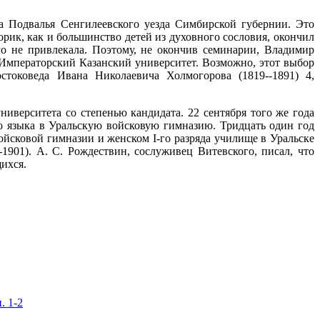
а Подвалья Сенгилеевского уезда Симбирской губернии. Это
рик, как и большинство детей из духовного сословия, окончил
о не привлекала. Поэтому, не окончив семинарии, Владимир
в Императорский Казанский университет. Возможно, этот выбор
стоковеда Ивана Николаевича Холмогорова (1819--1891) 4,
ниверситета со степенью кандидата. 22 сентября того же года
о языка в Уральскую войсковую гимназию. Тридцать один год
ойсковой гимназии и женском I-го разряда училище в Уральске
1901). А. С. Рождествин, сослуживец Витевского, писал, что
ихся.
. 1-2