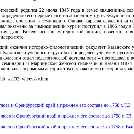
тевский родился 22 июля 1845 года в семье священника сел
м определило его первые шаги на жизненном пути. Будущий исто
илище, поступил в семинарию. Однако карьера священника ег
сдал экзамены за гимназический курс и поступил в 1866 году 
тия дяди Витевского по материнской линии, известного во
иверситете.
ский окончил историко-филологический факультет Казанского у
 Казанского учебного округа был определен учителем русског
колаевич отдал педагогической деятельности -- преподавал в в
ой семинарии и Мариинской женской гимназии в Казани (1874--
льзовался огромным авторитетом и уважением со стороны учащ
/lib_sec/03_v/it/evsky.htm
юев и Оренбургский край в прежнем его составе до 1758 г. Т.3
люев и Оренбургский край в прежнем его составе до 1758 г. Т.5
люев и Оренбургский край в прежнем его составе до 1758 г. Вып