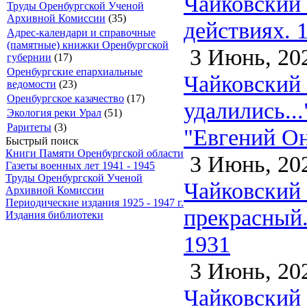
Чайковский 
Труды Оренбургской Ученой
Архивной Комиссии
(35)
действиях. 
Адрес-календари и справочные
(памятные) книжки Оренбургской
3 Июнь, 20
губернии
(17)
Оренбургские епархиальные
Чайковский 
ведомости
(23)
Оренбургское казачество
(17)
удалились...
Экология реки Урал
(51)
Раритеты
(3)
"Евгений Он
Быстрый поиск
Книги Памяти Оренбургской области
3 Июнь, 20
Газеты военных лет 1941 - 1945
Труды Оренбургской Ученой
Чайковский 
Архивной Комиссии
Периодические издания 1925 - 1947 г.
прекрасный..
Издания библиотеки
1931
3 Июнь, 20
Чайковский 