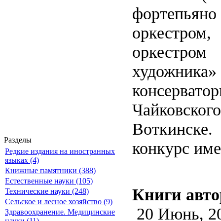
фортепьяно
оркестром
оркестром
художник
консерват
Чайковско
Воткинске
Разделы
конкурс имен
Редкие издания на иностранных
языках (4)
Книжные памятники (388)
Естественные науки (105)
Книги авто
Технические науки (248)
Сельское и лесное хозяйство (9)
20 Июнь, 2
Здравоохранение. Медицинские
науки (11)