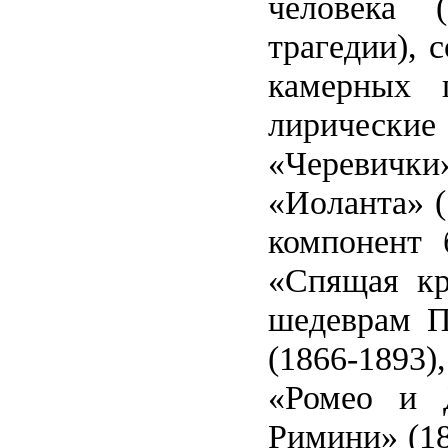
человека 
трагедии), 
камерных 
лирически
«Черевички»
«Иоланта» (
компонент 
«Спящая кр
шедеврам П
(1866-1893
«Ромео и Д
Римини» (18