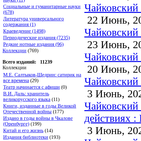
Чайковский 
Социальные и гуманитарные науки
(678)
22 Июнь, 2
Литература универсального
содержания (1)
Чайковский 
Краеведение (1498)
Периодические издания (7235)
23 Июнь, 2
Редкие нотные издания (96)
Коллекции
(769)
Чайковский
Всего изданий: 11239
20 Июнь, 2
Коллекции
М.Е. Салтыков-Щедрин: сатирик на
Чайковский 
все времена
(29)
Театр начинается с афиши
(0)
3 Июнь, 20
В.И. Даль: хранитель
великорусского языка
(11)
Чайковский 
Книги, изданные в годы Великой
Отечественной войны
(177)
действиях :
Издано в годы войны в Чкалове
(Оренбурге)
(199)
3 Июнь, 20
Китай и его жизнь
(14)
Издания библиотеки
(193)