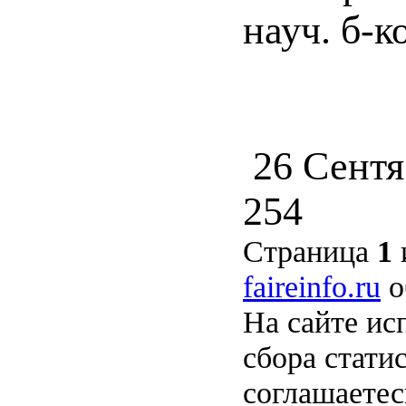
науч. б-к
26 Сентя
254
Страница
1
faireinfo.ru
о
На сайте ис
сбора стати
соглашаете