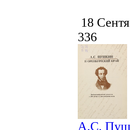
18 Сентя
336
А.С. Пуш