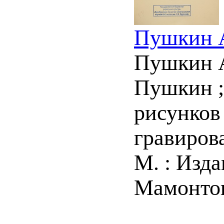
Пушкин А
Пушкин А.
Пушкин ;
рисунков
гравиров
М. : Изда
Мамонтова