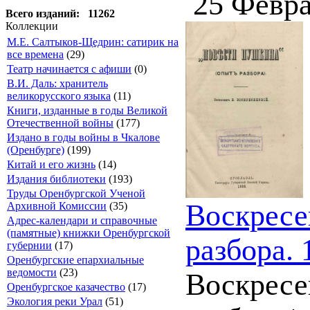
25 Февра
Всего изданий: 11262
Коллекции
М.Е. Салтыков-Щедрин: сатирик на
все времена
(29)
Театр начинается с афиши
(0)
В.И. Даль: хранитель
великорусского языка
(11)
Книги, изданные в годы Великой
Отечественной войны
(177)
Издано в годы войны в Чкалове
(Оренбурге)
(199)
Китай и его жизнь
(14)
Издания библиотеки
(193)
Труды Оренбургской Ученой
Воскресе
Архивной Комиссии
(35)
Адрес-календари и справочные
(памятные) книжки Оренбургской
разбора. 
губернии
(17)
Оренбургские епархиальные
ведомости
(23)
Воскресе
Оренбургское казачество
(17)
Экология реки Урал
(51)