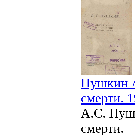
Пушкин А
смерти. 
А.С. Пуш
смерти.