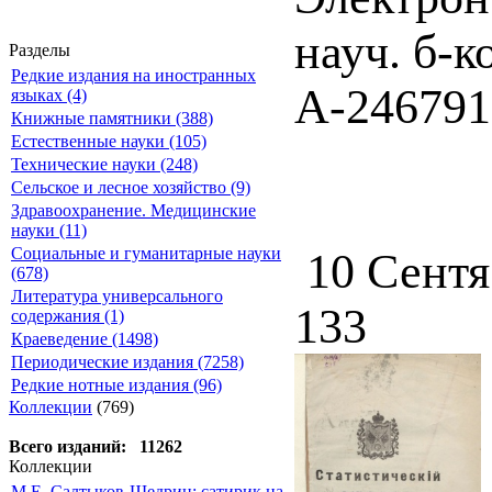
науч. б-к
Разделы
Редкие издания на иностранных
А-246791
языках (4)
Книжные памятники (388)
Естественные науки (105)
Технические науки (248)
Сельское и лесное хозяйство (9)
Здравоохранение. Медицинские
науки (11)
Социальные и гуманитарные науки
10 Сентя
(678)
Литература универсального
133
содержания (1)
Краеведение (1498)
Периодические издания (7258)
Редкие нотные издания (96)
Коллекции
(769)
Всего изданий: 11262
Коллекции
М.Е. Салтыков-Щедрин: сатирик на