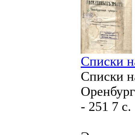
Списки н
Списки н
Оренбург 
- 251 7 с.