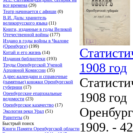
все времена
(29)
Театр начинается с афиши
(0)
В.И. Даль: хранитель
великорусского языка
(11)
Книги, изданные в годы Великой
Отечественной войны
(177)
Издано в годы войны в Чкалове
(Оренбурге)
(199)
Статисти
Китай и его жизнь
(14)
Издания библиотеки
(193)
1908 год
Труды Оренбургской Ученой
Архивной Комиссии
(35)
Адрес-календари и справочные
Статисти
(памятные) книжки Оренбургской
губернии
(17)
1908 год
Оренбургские епархиальные
ведомости
(23)
Оренбургское казачество
(17)
Оренбург
Экология реки Урал
(51)
Раритеты
(3)
1909. - 4
Быстрый поиск
Книги Памяти Оренбургской области