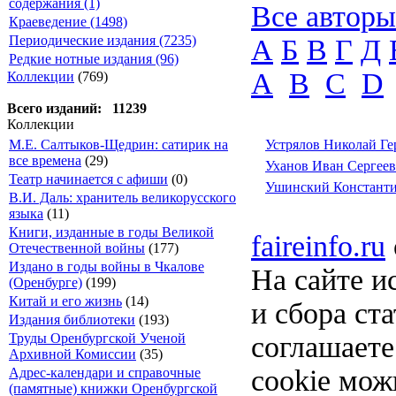
содержания (1)
Все авторы
Краеведение (1498)
Периодические издания (7235)
А
Б
В
Г
Д
Редкие нотные издания (96)
A
B
C
D
Коллекции
(769)
Всего изданий: 11239
Коллекции
М.Е. Салтыков-Щедрин: сатирик на
Устрялов Николай Г
все времена
(29)
Уханов Иван Сергее
Театр начинается с афиши
(0)
Ушинский Констант
В.И. Даль: хранитель великорусского
языка
(11)
Книги, изданные в годы Великой
faireinfo.ru
Отечественной войны
(177)
Издано в годы войны в Чкалове
На сайте и
(Оренбурге)
(199)
Китай и его жизнь
(14)
и сбора ст
Издания библиотеки
(193)
Труды Оренбургской Ученой
соглашает
Архивной Комиссии
(35)
cookie мож
Адрес-календари и справочные
(памятные) книжки Оренбургской