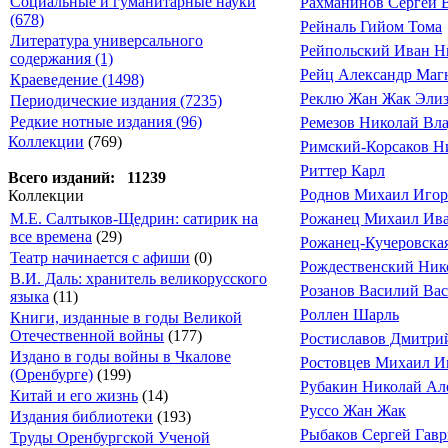
Социальные и гуманитарные науки
Рахманинов Сергей 
(678)
Рейналь Гийом Тома
Литература универсального
Рейпольский Иван Н
содержания (1)
Рейц Александр Маг
Краеведение (1498)
Реклю Жан Жак Элиз
Периодические издания (7235)
Редкие нотные издания (96)
Ремезов Николай Вл
Коллекции
(769)
Римский-Корсаков Н
Риттер Карл
Всего изданий: 11239
Роднов Михаил Игор
Коллекции
М.Е. Салтыков-Щедрин: сатирик на
Рожанец Михаил Ив
все времена
(29)
Рожанец-Кучеровска
Театр начинается с афиши
(0)
Рождественский Ник
В.И. Даль: хранитель великорусского
Розанов Василий Ва
языка
(11)
Роллен Шарль
Книги, изданные в годы Великой
Отечественной войны
(177)
Ростиславов Дмитри
Издано в годы войны в Чкалове
Ростовцев Михаил И
(Оренбурге)
(199)
Рубакин Николай Ал
Китай и его жизнь
(14)
Руссо Жан Жак
Издания библиотеки
(193)
Рыбаков Сергей Гав
Труды Оренбургской Ученой