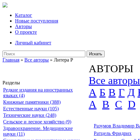
Каталог
Новые поступления
Авторы
О проекте
Личный кабинет
Искать
Главная
»
Все авторы
» Литера Р
АВТОРЫ
Все авторы
Разделы
А
Б
В
Г
Д
Редкие издания на иностранных
языках (4)
A
B
C
D
Книжные памятники (388)
Естественные науки (105)
Технические науки (248)
Сельское и лесное хозяйство (9)
Разумов Владимир В
Здравоохранение. Медицинские
Ратцель Фридрих
науки (11)