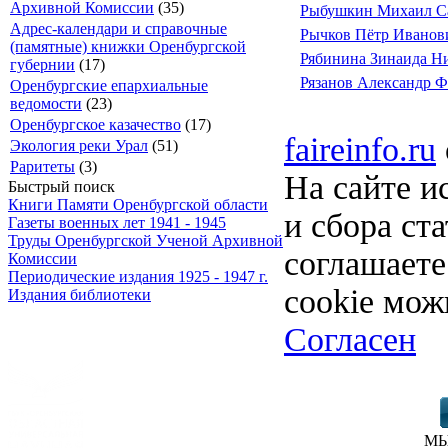
Архивной Комиссии
(35)
Рыбушкин Михаил С
Адрес-календари и справочные
Рычков Пётр Иванов
(памятные) книжки Оренбургской
Рябинина Зинаида Н
губернии
(17)
Рязанов Александр 
Оренбургские епархиальные
ведомости
(23)
Оренбургское казачество
(17)
faireinfo.ru
Экология реки Урал
(51)
Раритеты
(3)
На сайте и
Быстрый поиск
Книги Памяти Оренбургской области
и сбора ст
Газеты военных лет 1941 - 1945
Труды Оренбургской Ученой Архивной
соглашает
Комиссии
Периодические издания 1925 - 1947 г.
cookie мож
Издания библиотеки
Согласен
МЫ