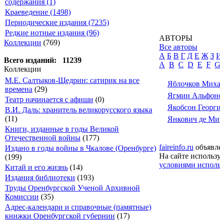
содержания (1)
Краеведение (1498)
Периодические издания (7235)
Редкие нотные издания (96)
АВТОРЫ
Коллекции
(769)
Все авторы
А
Б
В
Г
Д
Е
Ж
З
Всего изданий: 11239
A
B
C
D
E
F
Коллекции
М.Е. Салтыков-Щедрин: сатирик на все
Яблочков Миха
времена
(29)
Ягмин Альфон
Театр начинается с афиши
(0)
Якобсон Георг
В.И. Даль: хранитель великорусского языка
(11)
Янкович де Ми
Книги, изданные в годы Великой
Отечественной войны
(177)
faireinfo.ru
объявле
Издано в годы войны в Чкалове (Оренбурге)
На сайте использ
(199)
условиями исполь
Китай и его жизнь
(14)
Издания библиотеки
(193)
Труды Оренбургской Ученой Архивной
Комиссии
(35)
Адрес-календари и справочные (памятные)
книжки Оренбургской губернии
(17)