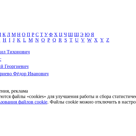
И
К
Л
М
Н
О
П
Р
С
Т
У
Ф
Х
Ц
Ч
Ш
Щ
Э
Ю
Я
G
H
I
J
K
L
M
N
O
P
Q
R
S
T
U
V
W
X
Y
Z
ил Тихонович
с
ий Георгиевич
риево Фёдор Иванович
ния, реклама
уются файлы «cookies» для улучшения работы и сбора статистич
зования файлов cookie
. Файлы cookie можно отключить в настро