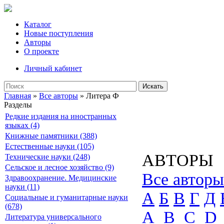
Каталог
Новые поступления
Авторы
О проекте
Личный кабинет
Искать
Главная
»
Все авторы
» Литера Ф
Разделы
Редкие издания на иностранных
языках (4)
Книжные памятники (388)
Естественные науки (105)
АВТОРЫ
Технические науки (248)
Сельское и лесное хозяйство (9)
Все авторы
Здравоохранение. Медицинские
науки (11)
А
Б
В
Г
Д
Социальные и гуманитарные науки
(678)
A
B
C
D
Литература универсального