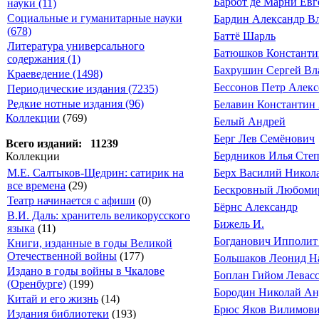
Барбот де Марни Ев
науки (11)
Социальные и гуманитарные науки
Бардин Александр В
(678)
Баттё Шарль
Литература универсального
Батюшков Константи
содержания (1)
Бахрушин Сергей Вл
Краеведение (1498)
Беcсонов Петр Алекс
Периодические издания (7235)
Редкие нотные издания (96)
Белавин Константин
Коллекции
(769)
Белый Андрей
Берг Лев Семёнович
Всего изданий: 11239
Бердников Илья Сте
Коллекции
М.Е. Салтыков-Щедрин: сатирик на
Берх Василий Никол
все времена
(29)
Бескровный Любомир
Театр начинается с афиши
(0)
Бёрнс Александр
В.И. Даль: хранитель великорусского
Бижель И.
языка
(11)
Богданович Ипполит
Книги, изданные в годы Великой
Отечественной войны
(177)
Большаков Леонид Н
Издано в годы войны в Чкалове
Боплан Гийом Левасс
(Оренбурге)
(199)
Бородин Николай Ан
Китай и его жизнь
(14)
Брюс Яков Вилимов
Издания библиотеки
(193)