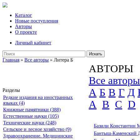
Каталог
Новые поступления
Авторы
О проекте
Личный кабинет
Искать
Главная
»
Все авторы
» Литера Б
АВТОРЫ
Все авторы
А
Б
В
Г
Д
Разделы
Редкие издания на иностранных
A
B
C
D
языках (4)
Книжные памятники (388)
Естественные науки (105)
Технические науки (248)
Базили Константин 
Сельское и лесное хозяйство (9)
Бантыш-Каменский 
Здравоохранение. Медицинские