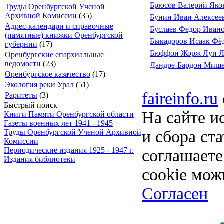
Брюсов Валерий Яко
Труды Оренбургской Ученой
Архивной Комиссии
(35)
Бунин Иван Алексее
Адрес-календари и справочные
Буслаев Федор Иван
(памятные) книжки Оренбургской
Быкадоров Исаак Фё
губернии
(17)
Бюффон Жорж Луи Л
Оренбургские епархиальные
ведомости
(23)
Дандре-Бардон Мише
Оренбургское казачество
(17)
Экология реки Урал
(51)
faireinfo.ru
Раритеты
(3)
Быстрый поиск
На сайте и
Книги Памяти Оренбургской области
Газеты военных лет 1941 - 1945
и сбора ст
Труды Оренбургской Ученой Архивной
Комиссии
Периодические издания 1925 - 1947 г.
соглашает
Издания библиотеки
cookie мож
Согласен