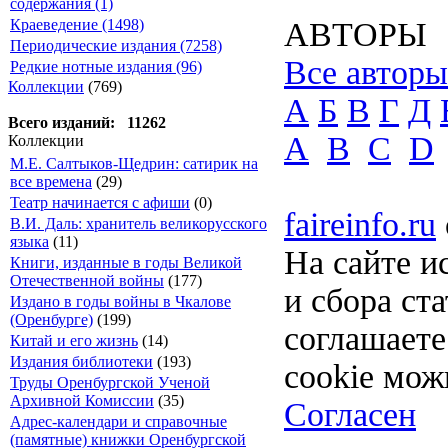
содержания (1)
Краеведение (1498)
АВТОРЫ
Периодические издания (7258)
Все авторы
Редкие нотные издания (96)
Коллекции
(769)
А
Б
В
Г
Д
Всего изданий: 11262
A
B
C
D
Коллекции
М.Е. Салтыков-Щедрин: сатирик на
все времена
(29)
Театр начинается с афиши
(0)
faireinfo.ru
В.И. Даль: хранитель великорусского
языка
(11)
На сайте и
Книги, изданные в годы Великой
Отечественной войны
(177)
и сбора ст
Издано в годы войны в Чкалове
(Оренбурге)
(199)
соглашает
Китай и его жизнь
(14)
Издания библиотеки
(193)
cookie мож
Труды Оренбургской Ученой
Архивной Комиссии
(35)
Согласен
Адрес-календари и справочные
(памятные) книжки Оренбургской