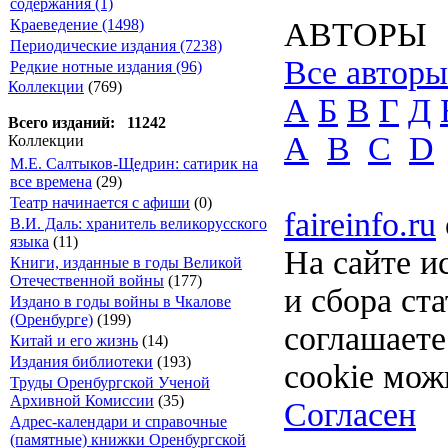
содержания (1)
Краеведение (1498)
АВТОРЫ
Периодические издания (7238)
Все авторы
Редкие нотные издания (96)
Коллекции
(769)
А
Б
В
Г
Д
Всего изданий: 11242
A
B
C
D
Коллекции
М.Е. Салтыков-Щедрин: сатирик на
все времена
(29)
Театр начинается с афиши
(0)
faireinfo.ru
В.И. Даль: хранитель великорусского
языка
(11)
На сайте и
Книги, изданные в годы Великой
Отечественной войны
(177)
и сбора ст
Издано в годы войны в Чкалове
(Оренбурге)
(199)
соглашает
Китай и его жизнь
(14)
Издания библиотеки
(193)
cookie мож
Труды Оренбургской Ученой
Архивной Комиссии
(35)
Согласен
Адрес-календари и справочные
(памятные) книжки Оренбургской