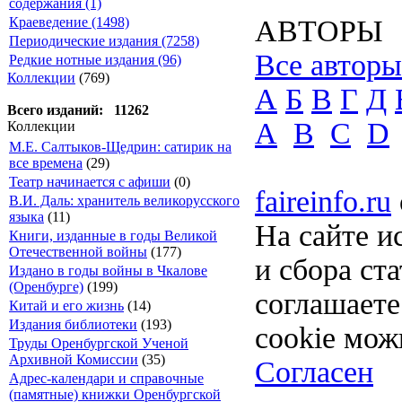
содержания (1)
Краеведение (1498)
АВТОРЫ
Периодические издания (7258)
Все авторы
Редкие нотные издания (96)
Коллекции
(769)
А
Б
В
Г
Д
Всего изданий: 11262
A
B
C
D
Коллекции
М.Е. Салтыков-Щедрин: сатирик на
все времена
(29)
Театр начинается с афиши
(0)
faireinfo.ru
В.И. Даль: хранитель великорусского
языка
(11)
На сайте и
Книги, изданные в годы Великой
Отечественной войны
(177)
и сбора ст
Издано в годы войны в Чкалове
(Оренбурге)
(199)
соглашает
Китай и его жизнь
(14)
Издания библиотеки
(193)
cookie мож
Труды Оренбургской Ученой
Архивной Комиссии
(35)
Согласен
Адрес-календари и справочные
(памятные) книжки Оренбургской