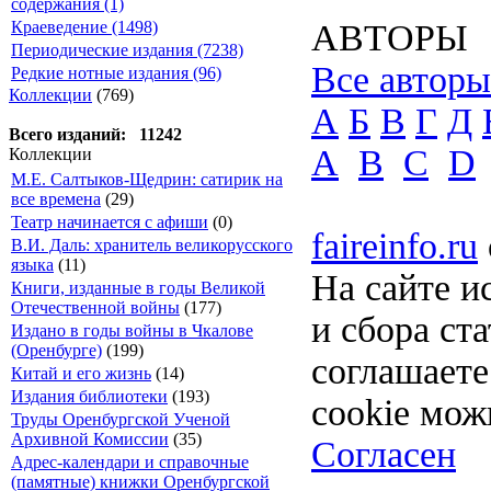
содержания (1)
Краеведение (1498)
АВТОРЫ
Периодические издания (7238)
Все авторы
Редкие нотные издания (96)
Коллекции
(769)
А
Б
В
Г
Д
Всего изданий: 11242
A
B
C
D
Коллекции
М.Е. Салтыков-Щедрин: сатирик на
все времена
(29)
Театр начинается с афиши
(0)
faireinfo.ru
В.И. Даль: хранитель великорусского
языка
(11)
На сайте и
Книги, изданные в годы Великой
Отечественной войны
(177)
и сбора ст
Издано в годы войны в Чкалове
(Оренбурге)
(199)
соглашает
Китай и его жизнь
(14)
Издания библиотеки
(193)
cookie мож
Труды Оренбургской Ученой
Архивной Комиссии
(35)
Согласен
Адрес-календари и справочные
(памятные) книжки Оренбургской