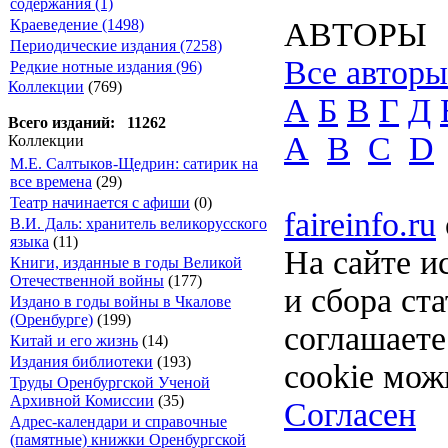
содержания (1)
Краеведение (1498)
АВТОРЫ
Периодические издания (7258)
Все авторы
Редкие нотные издания (96)
Коллекции
(769)
А
Б
В
Г
Д
Всего изданий: 11262
A
B
C
D
Коллекции
М.Е. Салтыков-Щедрин: сатирик на
все времена
(29)
Театр начинается с афиши
(0)
faireinfo.ru
В.И. Даль: хранитель великорусского
языка
(11)
На сайте и
Книги, изданные в годы Великой
Отечественной войны
(177)
и сбора ст
Издано в годы войны в Чкалове
(Оренбурге)
(199)
соглашает
Китай и его жизнь
(14)
Издания библиотеки
(193)
cookie мож
Труды Оренбургской Ученой
Архивной Комиссии
(35)
Согласен
Адрес-календари и справочные
(памятные) книжки Оренбургской