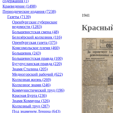
содержания (1)
Краеведение (1498)
Периодические издания (7238)
1941
Газеты (7139)
Оренбургские губернские
Красный
ведомости (1283)
Большевистская смена (48)
Белозёрский колхозник (116)
Оренбургская газета (375)
Комсомольское племя (460)
Большевик (243)
Большевистская правда (100)
Бугурусланская правда (220)
Знамя Сталина (205)
Медногорский рабочий (622)
Колхозная жизнь (269)
Колхозное знамя (246)
Коммунистический труд (196)
Красная Бурта (236)
Знамя Коммуны (326)
Колхозный труд (287)
Под знаменем Ленина (643)