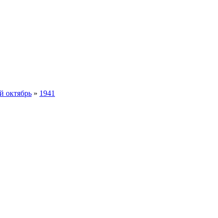
й октябрь
»
1941