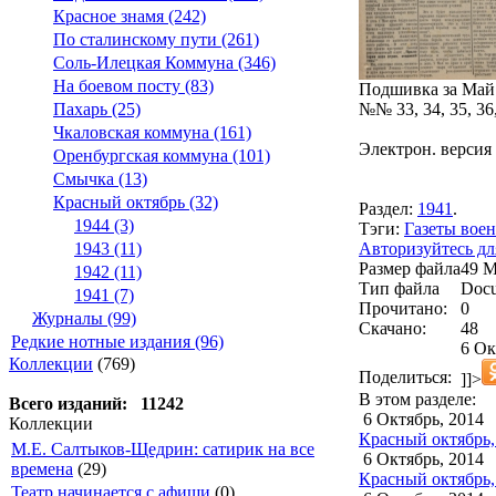
Красное знамя (242)
По сталинскому пути (261)
Соль-Илецкая Коммуна (346)
На боевом посту (83)
Подшивка за Май 
№№ 33, 34, 35, 36,
Пахарь (25)
Чкаловская коммуна (161)
Электрон. версия 
Оренбургская коммуна (101)
Смычка (13)
Красный октябрь (32)
Раздел:
1941
.
1944 (3)
Тэги:
Газеты воен
Авторизуйтесь дл
1943 (11)
Размер файла
49 
1942 (11)
Тип файла
Docu
1941 (7)
Прочитано:
0
Журналы (99)
Скачано:
48
Редкие нотные издания (96)
6 Ок
Коллекции
(769)
Поделиться:
]]>
В этом разделе:
Всего изданий: 11242
6 Октябрь, 2014
Коллекции
Красный октябрь,
М.Е. Салтыков-Щедрин: сатирик на все
6 Октябрь, 2014
времена
(29)
Красный октябрь,
Театр начинается с афиши
(0)