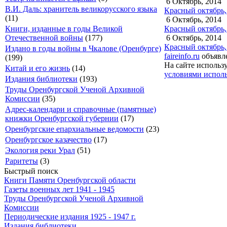
6 Октябрь, 2014
В.И. Даль: хранитель великорусского языка
Красный октябрь,
(11)
6 Октябрь, 2014
Красный октябрь,
Книги, изданные в годы Великой
6 Октябрь, 2014
Отечественной войны
(177)
Красный октябрь,
Издано в годы войны в Чкалове (Оренбурге)
faireinfo.ru
объявле
(199)
На сайте использ
Китай и его жизнь
(14)
условиями исполь
Издания библиотеки
(193)
Труды Оренбургской Ученой Архивной
Комиссии
(35)
Адрес-календари и справочные (памятные)
книжки Оренбургской губернии
(17)
Оренбургские епархиальные ведомости
(23)
Оренбургское казачество
(17)
Экология реки Урал
(51)
Раритеты
(3)
Быстрый поиск
Книги Памяти Оренбургской области
Газеты военных лет 1941 - 1945
Труды Оренбургской Ученой Архивной
Комиссии
Периодические издания 1925 - 1947 г.
Издания библиотеки