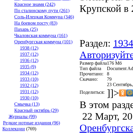
Красное знамя (242)
Крупской в 2
По сталинскому пути (261)
Соль-Илецкая Коммуна (346)
На боевом посту (83)
Пахарь (25)
Чкаловская коммуна (161)
Раздел:
193
Оренбургская коммуна (101)
1938 (12)
Авторизуйте
1937 (12)
1936 (12)
Размер файла
176 Мб
1935 (9)
Тип файла
Document Ad
1934 (12)
Прочитано:
8
Скачано:
79
1933 (10)
23 Сентябрь,
1932 (12)
]]>
1931 (12)
Поделиться:
1930 (10)
В этом разд
Смычка (13)
Красный октябрь (29)
22 Март, 20
Журналы (99)
Редкие нотные издания (96)
Оренбургска
Коллекции
(769)