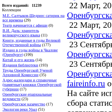
22 Март, 20
Всего изданий: 11239
Коллекции
Оренбургска
М.Е. Салтыков-Щедрин: сатирик на
все времена
(29)
22 Март, 20
Театр начинается с афиши
(0)
В.И. Даль: хранитель
Оренбургска
великорусского языка
(11)
Книги, изданные в годы Великой
23 Сентябрь
Отечественной войны
(177)
Издано в годы войны в Чкалове
Оренбургска
(Оренбурге)
(199)
Китай и его жизнь
(14)
23 Сентябрь
Издания библиотеки
(193)
Труды Оренбургской Ученой
Оренбургска
Архивной Комиссии
(35)
Адрес-календари и справочные
faireinfo.ru
о
(памятные) книжки Оренбургской
губернии
(17)
На сайте ис
Оренбургские епархиальные
ведомости
(23)
сбора стати
Оренбургское казачество
(17)
Экология реки Урал
(51)