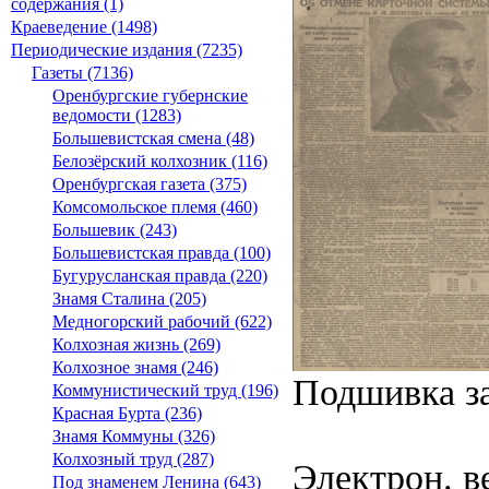
содержания (1)
Краеведение (1498)
Периодические издания (7235)
Газеты (7136)
Оренбургские губернские
ведомости (1283)
Большевистская смена (48)
Белозёрский колхозник (116)
Оренбургская газета (375)
Комсомольское племя (460)
Большевик (243)
Большевистская правда (100)
Бугурусланская правда (220)
Знамя Сталина (205)
Медногорский рабочий (622)
Колхозная жизнь (269)
Колхозное знамя (246)
Подшивка за
Коммунистический труд (196)
Красная Бурта (236)
Знамя Коммуны (326)
Колхозный труд (287)
Электрон. ве
Под знаменем Ленина (643)