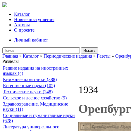
Каталог
Новые поступления
Авторы
О проекте
Личный кабинет
Искать
Главная
»
Каталог
»
Периодические издания
»
Газеты
»
Оренбу
Разделы
Редкие издания на иностранных
языках (4)
Книжные памятники (388)
Естественные науки (105)
1934
Технические науки (248)
Сельское и лесное хозяйство (9)
Здравоохранение. Медицинские
Оренбург
науки (11)
Социальные и гуманитарные науки
(678)
Литература универсального