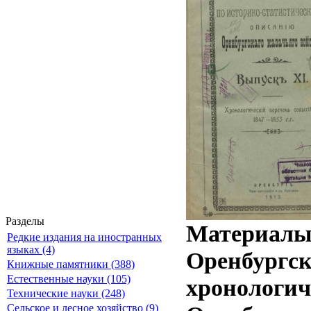
Разделы
Материалы 
Редкие издания на иностранных
языках (4)
Оренбургск
Книжные памятники (388)
Естественные науки (105)
хронологич
Технические науки (248)
Сельское и лесное хозяйство (9)