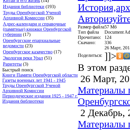
Китай и его жизнь
(14)
История,арх
Издания библиотеки
(193)
Труды Оренбургской Ученой
Авторизуйте
Архивной Комиссии
(35)
Адрес-календари и справочные
Размер файла
57 Мб
(памятные) книжки Оренбургской
Тип файла
Document Ad
губернии
(17)
Прочитано:
124
Оренбургские епархиальные
Скачано:
336
ведомости
(23)
26 Март, 201
Оренбургское казачество
(17)
]]>
Поделиться:
Экология реки Урал
(51)
Раритеты
(3)
В этом разд
Быстрый поиск
Книги Памяти Оренбургской области
26 Март, 20
Газеты военных лет 1941 - 1945
Труды Оренбургской Ученой
Материалы 
Архивной Комиссии
Периодические издания 1925 - 1947 г.
Оренбургско
Издания библиотеки
2 Декабрь, 
Материалы 