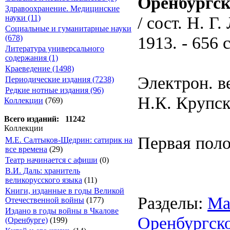
Оренбургско
Здравоохранение. Медицинские
/ сост. Н. Г
науки (11)
Социальные и гуманитарные науки
1913. - 656 с
(678)
Литература универсального
содержания (1)
Краеведение (1498)
Электрон. в
Периодические издания (7238)
Редкие нотные издания (96)
Н.К. Крупс
Коллекции
(769)
Всего изданий: 11242
Коллекции
Первая поло
М.Е. Салтыков-Щедрин: сатирик на
все времена
(29)
Театр начинается с афиши
(0)
В.И. Даль: хранитель
великорусского языка
(11)
Книги, изданные в годы Великой
Разделы:
Ма
Отечественной войны
(177)
Издано в годы войны в Чкалове
Оренбургско
(Оренбурге)
(199)