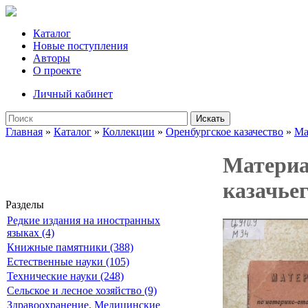
Каталог
Новые поступления
Авторы
О проекте
Личный кабинет
Искать
Главная
»
Каталог
»
Коллекции
»
Оренбургское казачество
»
Ма
Материа
казачьег
Разделы
Редкие издания на иностранных
языках (4)
Книжные памятники (388)
Естественные науки (105)
Технические науки (248)
Сельское и лесное хозяйство (9)
Здравоохранение. Медицинские