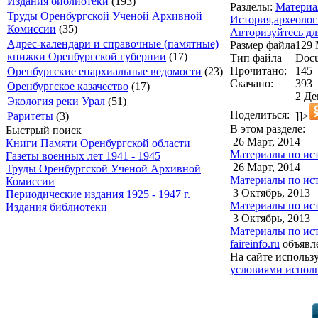
Издания библиотеки
(193)
Разделы:
Материа
Труды Оренбургской Ученой Архивной
История,археолог
Комиссии
(35)
Авторизуйтесь дл
Адрес-календари и справочные (памятные)
Размер файла
129
книжки Оренбургской губернии
(17)
Тип файла
Docu
Прочитано:
145
Оренбургские епархиальные ведомости
(23)
Скачано:
393
Оренбургское казачество
(17)
2 Де
Экология реки Урал
(51)
Поделиться:
]]>
Раритеты
(3)
В этом разделе:
Быстрый поиск
26 Март, 2014
Книги Памяти Оренбургской области
Материалы по ист
Газеты военных лет 1941 - 1945
26 Март, 2014
Труды Оренбургской Ученой Архивной
Материалы по ист
Комиссии
3 Октябрь, 2013
Периодические издания 1925 - 1947 г.
Материалы по ист
Издания библиотеки
3 Октябрь, 2013
Материалы по ист
faireinfo.ru
объявле
На сайте использ
условиями исполь