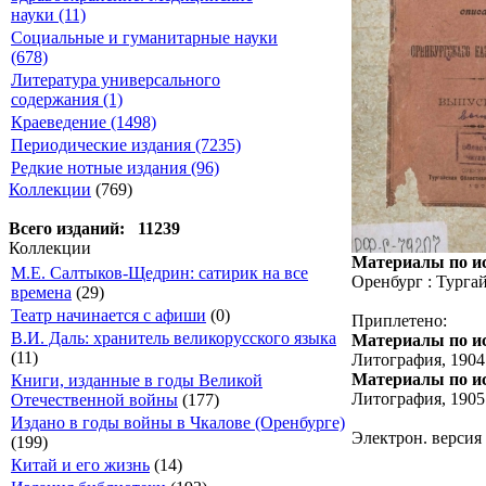
науки (11)
Социальные и гуманитарные науки
(678)
Литература универсального
содержания (1)
Краеведение (1498)
Периодические издания (7235)
Редкие нотные издания (96)
Коллекции
(769)
Всего изданий: 11239
Коллекции
Материалы по ис
М.Е. Салтыков-Щедрин: сатирик на все
Оренбург : Тургай
времена
(29)
Театр начинается с афиши
(0)
Приплетено:
В.И. Даль: хранитель великорусского языка
Материалы по ис
(11)
Литография, 1904. 
Материалы по ис
Книги, изданные в годы Великой
Литография, 1905. 
Отечественной войны
(177)
Издано в годы войны в Чкалове (Оренбурге)
Электрон. версия 
(199)
Китай и его жизнь
(14)