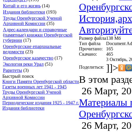
Оренбургско
Китай и его жизнь
(14)
Издания библиотеки
(193)
История,арх
Труды Оренбургской Ученой
Архивной Комиссии
(35)
Авторизуйте
Адрес-календари и справочные
(памятные) книжки Оренбургской
Размер файла
138 Мб
губернии
(17)
Тип файла
Document Ad
Оренбургские епархиальные
Прочитано:
165
ведомости
(23)
Скачано:
465
Оренбургское казачество
(17)
3 Октябрь, 2
Экология реки Урал
(51)
]]>
Поделиться:
Раритеты
(3)
В этом разд
Быстрый поиск
Книги Памяти Оренбургской области
Газеты военных лет 1941 - 1945
26 Март, 20
Труды Оренбургской Ученой
Архивной Комиссии
Материалы 
Периодические издания 1925 - 1947 г.
Издания библиотеки
Оренбургско
26 Март, 20