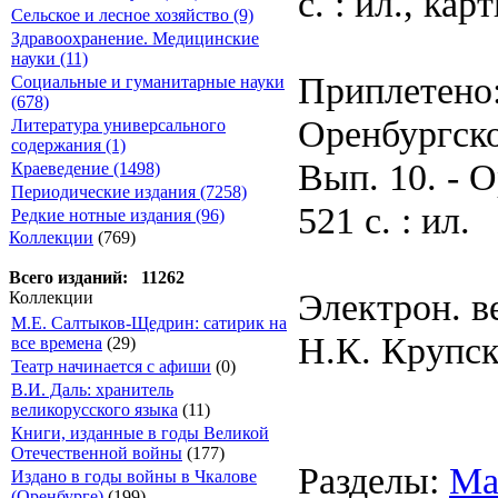
с. : ил., кар
Сельское и лесное хозяйство (9)
Здравоохранение. Медицинские
науки (11)
Приплетено:
Социальные и гуманитарные науки
(678)
Оренбургско
Литература универсального
содержания (1)
Вып. 10. - 
Краеведение (1498)
Периодические издания (7258)
521 с. : ил.
Редкие нотные издания (96)
Коллекции
(769)
Всего изданий: 11262
Электрон. в
Коллекции
М.Е. Салтыков-Щедрин: сатирик на
Н.К. Крупск
все времена
(29)
Театр начинается с афиши
(0)
В.И. Даль: хранитель
великорусского языка
(11)
Книги, изданные в годы Великой
Отечественной войны
(177)
Разделы:
Ма
Издано в годы войны в Чкалове
(Оренбурге)
(199)