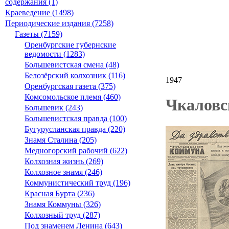
содержания (1)
Краеведение (1498)
Периодические издания (7258)
Газеты (7159)
Оренбургские губернские
ведомости (1283)
Большевистская смена (48)
Белозёрский колхозник (116)
1947
Оренбургская газета (375)
Комсомольское племя (460)
Чкаловс
Большевик (243)
Большевистская правда (100)
Бугурусланская правда (220)
Знамя Сталина (205)
Медногорский рабочий (622)
Колхозная жизнь (269)
Колхозное знамя (246)
Коммунистический труд (196)
Красная Бурта (236)
Знамя Коммуны (326)
Колхозный труд (287)
Под знаменем Ленина (643)