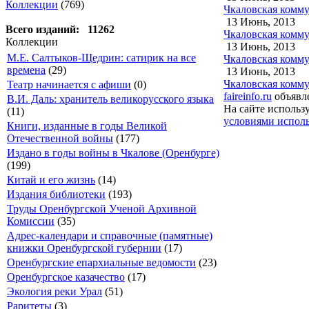
Коллекции
(769)
Чкаловская комму
13 Июнь, 2013
Всего изданий: 11262
Чкаловская комму
Коллекции
13 Июнь, 2013
М.Е. Салтыков-Щедрин: сатирик на все
Чкаловская комму
времена
(29)
13 Июнь, 2013
Чкаловская комму
Театр начинается с афиши
(0)
faireinfo.ru
объявле
В.И. Даль: хранитель великорусского языка
На сайте использ
(11)
условиями исполь
Книги, изданные в годы Великой
Отечественной войны
(177)
Издано в годы войны в Чкалове (Оренбурге)
(199)
Китай и его жизнь
(14)
Издания библиотеки
(193)
Труды Оренбургской Ученой Архивной
Комиссии
(35)
Адрес-календари и справочные (памятные)
книжки Оренбургской губернии
(17)
Оренбургские епархиальные ведомости
(23)
Оренбургское казачество
(17)
Экология реки Урал
(51)
Раритеты
(3)