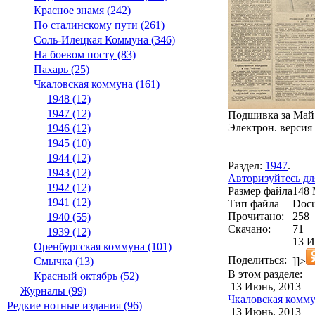
Красное знамя (242)
По сталинскому пути (261)
Соль-Илецкая Коммуна (346)
На боевом посту (83)
Пахарь (25)
Чкаловская коммуна (161)
1948 (12)
1947 (12)
Подшивка за Май 
Электрон. версия 
1946 (12)
1945 (10)
1944 (12)
Раздел:
1947
.
1943 (12)
Авторизуйтесь дл
1942 (12)
Размер файла
148
1941 (12)
Тип файла
Docu
Прочитано:
258
1940 (55)
Скачано:
71
1939 (12)
13 И
Оренбургская коммуна (101)
Поделиться:
]]>
Смычка (13)
В этом разделе:
Красный октябрь (52)
13 Июнь, 2013
Журналы (99)
Чкаловская комму
Редкие нотные издания (96)
13 Июнь, 2013